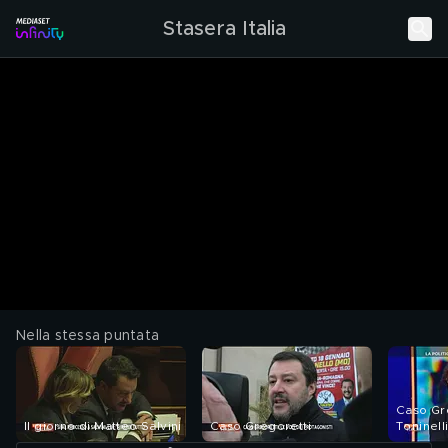
Stasera Italia
Nella stessa puntata
Caso Gre
Il giorno di Matteo Salvini
Caso Gregoretti
Toninelli
chiacchi