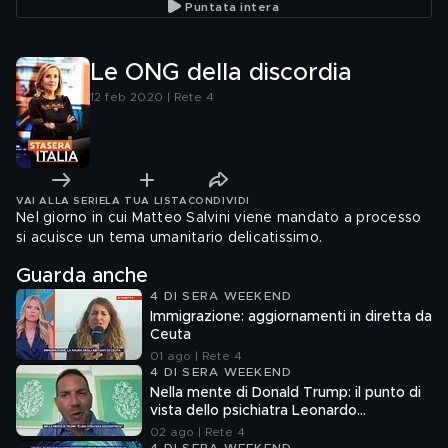
Puntata intera
Le ONG della discordia
12 feb 2020 | Rete 4
VAI ALLA SERIE
LA TUA LISTA
CONDIVIDI
Nel giorno in cui Matteo Salvini viene mandato a processo
si acuisce un tema umanitario delicatissimo.
Guarda anche
4 DI SERA WEEKEND
Immigrazione: aggiornamenti in diretta da
Ceuta
01 ago | Rete 4
4 DI SERA WEEKEND
Nella mente di Donald Trump: il punto di
vista dello psichiatra Leonardo
Mendolicchio
02 ago | Rete 4