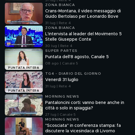
31 lug | Rete 4
ZONA BIANCA
Crans-Montana, il video messaggio di
Guido Bertolaso per Leonardo Bove
31 lug | Rete 4
ZONA BIANCA
L'intervista al leader del Movimento 5
Stelle Giuseppe Conte
30 lug | Rete 4
SUPER PARTES
Puntata dell'8 agosto, Canale 5
08 ago | Canale 5
PUNTATA INTERA
TG4 - DIARIO DEL GIORNO
Venerdì 31 luglio
31 lug | Rete 4
PUNTATA INTERA
MORNING NEWS
Pantaloncini corti: vanno bene anche in
città o solo in spiaggia?
27 lug | Canale 5
MORNING NEWS
"Scosciata" in conferenza stampa: fa
discutere la vicesindaca di Livorno