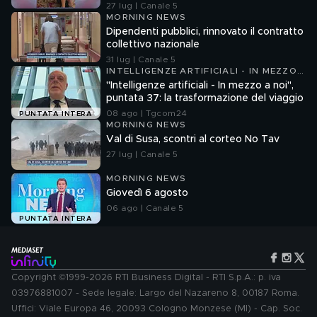
27 lug | Canale 5
MORNING NEWS
Dipendenti pubblici, rinnovato il contratto
collettivo nazionale
31 lug | Canale 5
INTELLIGENZE ARTIFICIALI - IN MEZZO
A NOI
"Intelligenze artificiali - In mezzo a noi",
puntata 37: la trasformazione del viaggio
08 ago | Tgcom24
PUNTATA INTERA
MORNING NEWS
Val di Susa, scontri al corteo No Tav
27 lug | Canale 5
MORNING NEWS
Giovedì 6 agosto
06 ago | Canale 5
PUNTATA INTERA
Copyright ©1999-2026 RTI Business Digital - RTI S.p.A.: p. iva
03976881007 - Sede legale: Largo del Nazareno 8, 00187 Roma.
Uffici: Viale Europa 46, 20093 Cologno Monzese (MI) - Cap. Soc.