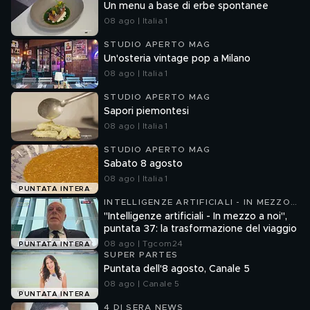
Un menu a base di erbe spontanee
08 ago | Italia 1
STUDIO APERTO MAG
Un'osteria vintage pop a Milano
08 ago | Italia 1
STUDIO APERTO MAG
Sapori piemontesi
08 ago | Italia 1
STUDIO APERTO MAG
Sabato 8 agosto
08 ago | Italia 1
PUNTATA INTERA
INTELLIGENZE ARTIFICIALI - IN MEZZO
A NOI
"Intelligenze artificiali - In mezzo a noi",
puntata 37: la trasformazione del viaggio
08 ago | Tgcom24
PUNTATA INTERA
SUPER PARTES
Puntata dell'8 agosto, Canale 5
08 ago | Canale 5
PUNTATA INTERA
4 DI SERA NEWS