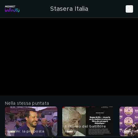
Stasera Italia
Nella stessa puntata
Il ritorno del battitore
Salvini: la proposta
libero
Governo