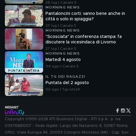
28 lug | Canale 5
MORNING NEWS
Pantaloncini corti: vanno bene anche in
città o solo in spiaggia?
27 lug | Canale 5
MORNING NEWS
"Scosciata" in conferenza stampa: fa
discutere la vicesindaca di Livorno
27 lug | Canale 5
MORNING NEWS
Martedì 4 agosto
04 ago | Canale 5
PUNTATA INTERA
IL TG DEI RAGAZZI
Puntata del 2 agosto
02 ago | Tgcom24
Copyright ©1999-2026 RTI Business Digital - RTI S.p.A.: p. iva
03976881007 - Sede legale: Largo del Nazareno 8, 00187 Roma.
Uffici: Viale Europa 46, 20093 Cologno Monzese (MI) - Cap. Soc.