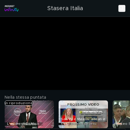
Stasera Italia
Nella stessa puntata
in riproduzione
PROSSIMO VIDEO
Salvini e Meloni: alleati e
L'addio di Di Maio
rivali
Matteo S