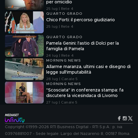
per omicidio
25 lug | Rete 4
QUARTO GRADO
Chico Forti: il percorso giudiziario
25 lug | Rete 4
QUARTO GRADO
Pamela Genini: l'astio di Dolci per la
famiglia di Pamela
24 lug | Rete 4
MORNING NEWS
Allarme maranza, ultimi casi e disegno di
legge sull'imputabilità
28 lug | Canale 5
MORNING NEWS
"Scosciata" in conferenza stampa: fa
discutere la vicesindaca di Livorno
27 lug | Canale 5
Copyright ©1999-2026 RTI Business Digital - RTI S.p.A.: p. iva
03976881007 - Sede legale: Largo del Nazareno 8, 00187 Roma.