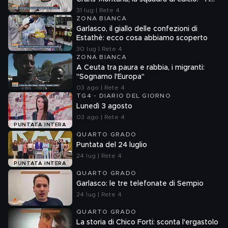
aspettiamo"
31 lug | Rete 4
ZONA BIANCA
Garlasco, il giallo delle confezioni di
Estathè: ecco cosa abbiamo scoperto
30 lug | Rete 4
ZONA BIANCA
A Ceuta tra paura e rabbia, i migranti:
"Sognamo l'Europa"
03 ago | Rete 4
TG4 - DIARIO DEL GIORNO
Lunedì 3 agosto
03 ago | Rete 4
PUNTATA INTERA
QUARTO GRADO
Puntata del 24 luglio
24 lug | Rete 4
PUNTATA INTERA
QUARTO GRADO
Garlasco: le tre telefonate di Sempio
24 lug | Rete 4
QUARTO GRADO
La storia di Chico Forti: sconta l'ergastolo