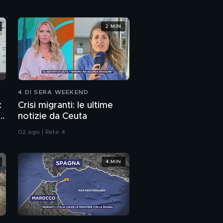
2 MIN
4 DI SERA WEEKEND
:
Crisi migranti: le ultime
p
notizie da Ceuta
02 ago | Rete 4
4 MIN