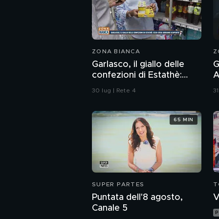
ZONA BIANCA
Z
Garlasco, il giallo delle
G
confezioni di Estathè:
A
ecco cosa abbiamo
m
30 lug | Rete 4
31
scoperto
r
65 MIN
SUPER PARTES
T
Puntata dell'8 agosto,
V
Canale 5
P