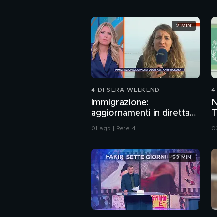
2 MIN
4 DI SERA WEEKEND
4
Immigrazione:
N
aggiornamenti in diretta
T
da Ceuta
d
01 ago | Rete 4
0
M
53 MIN