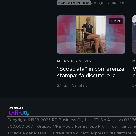
08 ago | Canale 5
PUNTATA INTERA
1 MIN
MORNING NEWS
M
"Scosciata" in conferenza
V
stampa: fa discutere la
c
vicesindaca di Livorno
27 lug | Canale 5
27
Copyright ©1999-2026 RTI Business Digital - RTI S.p.A.: p. iva 039
500.000.007 - Gruppo MFE Media For Europe N.V. - Tutti i diritti ris
artificiale generativa. È altresì fatto divieto espresso di utilizzare