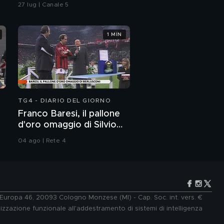
in spiaggia?
27 lug | Canale 5
1 MIN
TG4 - DIARIO DEL GIORNO
Franco Baresi, il pallone
d'oro omaggio di Silvio
Berlusconi
04 ago | Rete 4
e Europa 46, 20093 Cologno Monzese (MI) - Cap. Soc. int. vers. €
lizzazione funzionale all'addestramento di sistemi di intelligenza