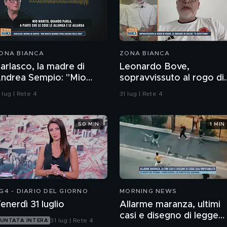
ONA BIANCA
ZONA BIANCA
arlasco, la madre di
Leonardo Bove,
ndrea Sempio: "Mio
sopravvissuto al rogo di
arito quando parla
Crans-Montana, la
 lug | Rete 4
31 lug | Rete 4
icama sulle cose"
squadra di calcio: "Ti
aspettiamo"
50 MIN
1 MIN
G4 - DIARIO DEL GIORNO
MORNING NEWS
enerdì 31 luglio
Allarme maranza, ultimi
casi e disegno di legge
31 lug | Rete 4
UNTATA INTERA