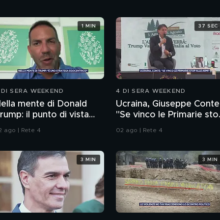
1 MIN
37 SEC
 DI SERA WEEKEND
4 DI SERA WEEKEND
ella mente di Donald
Ucraina, Giuseppe Conte
rump: il punto di vista
"Se vinco le Primarie sto
ello psichiatra Leonardo
alle armi"
2 ago | Rete 4
02 ago | Rete 4
endolicchio
3 MIN
3 MIN