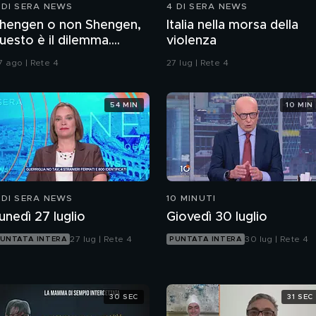
 DI SERA NEWS
4 DI SERA NEWS
hengen o non Shengen,
Italia nella morsa della
uesto è il dilemma....
violenza
7 ago | Rete 4
27 lug | Rete 4
54 MIN
10 MIN
 DI SERA NEWS
10 MINUTI
unedì 27 luglio
Giovedì 30 luglio
27 lug | Rete 4
30 lug | Rete 4
UNTATA INTERA
PUNTATA INTERA
30 SEC
31 SEC