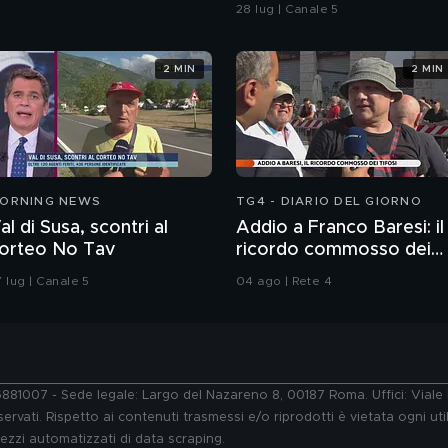
sull'imputabilità
28 lug | Canale 5
2 MIN
2 MIN
ORNING NEWS
TG4 - DIARIO DEL GIORNO
al di Susa, scontri al
Addio a Franco Baresi: il
orteo No Tav
ricordo commosso dei
tifosi
 lug | Canale 5
04 ago | Rete 4
76881007 - Sede legale: Largo del Nazareno 8, 00187 Roma. Uffici: Vial
ervati. Rispetto ai contenuti trasmessi e/o riprodotti è vietata ogni uti
 mezzi automatizzati di data scraping.