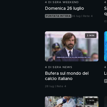
4 DI SERA WEEKEND
4
Domenica 26 luglio
S
q
26 lug | Rete 4
PUNTATA INTERA
0
3 MIN
4 DI SERA NEWS
4
Bufera sul mondo del
L
calcio italiano
P
28 lug | Rete 4
1 MIN