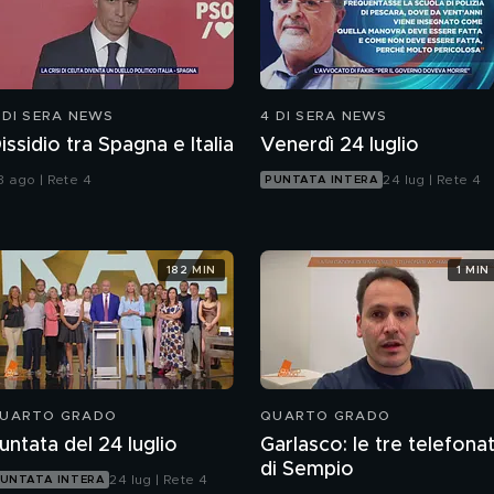
 DI SERA NEWS
4 DI SERA NEWS
issidio tra Spagna e Italia
Venerdì 24 luglio
3 ago | Rete 4
24 lug | Rete 4
PUNTATA INTERA
182 MIN
1 MIN
UARTO GRADO
QUARTO GRADO
untata del 24 luglio
Garlasco: le tre telefona
di Sempio
24 lug | Rete 4
UNTATA INTERA