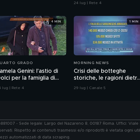
24 lug | Rete 4
4 MIN
1 MIN
UARTO GRADO
MORNING NEWS
amela Genini: l'astio di
Crisi delle botteghe
olci per la famiglia di
storiche, le ragioni dietr
amela
le chiusure
 lug | Rete 4
29 lug | Canale 5
76881007 - Sede legale: Largo del Nazareno 8, 00187 Roma. Uffici: Vial
ervati. Rispetto ai contenuti trasmessi e/o riprodotti è vietata ogni uti
 mezzi automatizzati di data scraping.