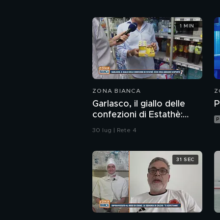
1 MIN
ZONA BIANCA
Z
Garlasco, il giallo delle
P
confezioni di Estathè:
P
ecco cosa abbiamo
30 lug | Rete 4
scoperto
31 SEC