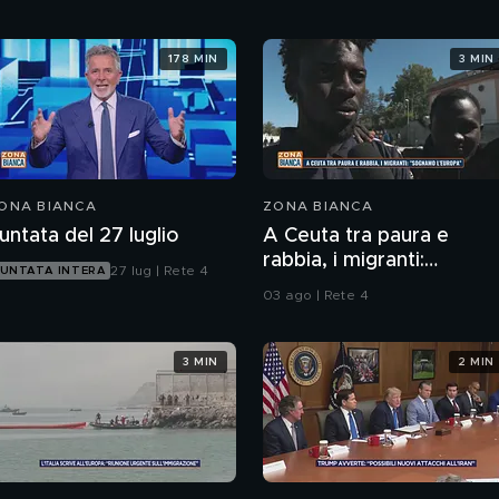
178 MIN
3 MIN
ONA BIANCA
ZONA BIANCA
untata del 27 luglio
A Ceuta tra paura e
rabbia, i migranti:
27 lug | Rete 4
UNTATA INTERA
"Sognamo l'Europa"
03 ago | Rete 4
3 MIN
2 MIN