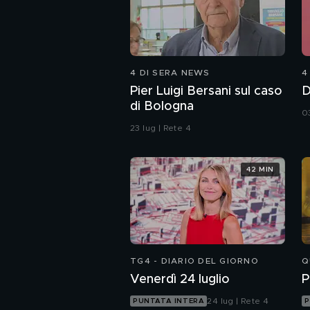
4 DI SERA NEWS
4
Pier Luigi Bersani sul caso
D
di Bologna
0
23 lug | Rete 4
42 MIN
TG4 - DIARIO DEL GIORNO
Q
Venerdì 24 luglio
P
24 lug | Rete 4
PUNTATA INTERA
P