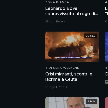
ZONA BIANCA
4
Leonardo Bove,
L
sopravvissuto al rogo di
"
Crans-Montana, la
s
31 lug | Rete 4
0
squadra di calcio: "Ti
aspettiamo"
55 SEC
4 DI SERA WEEKEND
4
Crisi migranti, scontri e
D
lacrime a Ceuta
P
01 ago | Rete 4
3 MIN