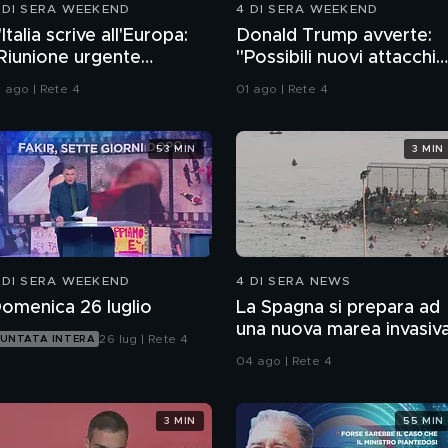
 DI SERA WEEKEND
4 DI SERA WEEKEND
'Italia scrive all'Europa:
Donald Trump avverte:
Riunione urgente
"Possibili nuovi attacchi
ull'immigrazione"
all'Iran"
1 ago | Rete 4
01 ago | Rete 4
53 MIN
3 MIN
 DI SERA WEEKEND
4 DI SERA NEWS
omenica 26 luglio
La Spagna si prepara ad
una nuova marea invasiv
26 lug | Rete 4
UNTATA INTERA
04 ago | Rete 4
3 MIN
55 MIN