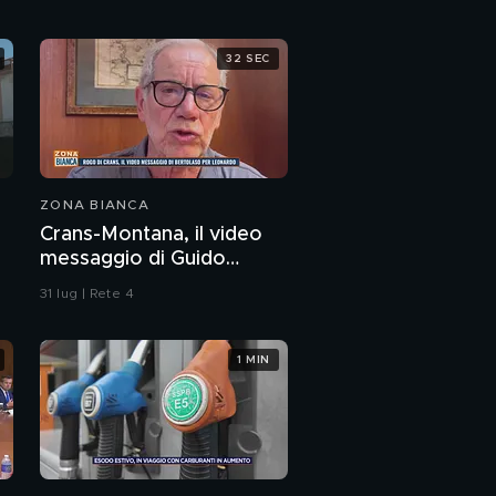
32 SEC
ZONA BIANCA
Crans-Montana, il video
messaggio di Guido
Bertolaso per Leonardo
31 lug | Rete 4
Bove
1 MIN