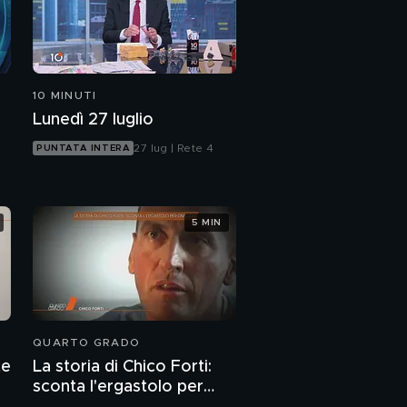
10 MINUTI
Lunedì 27 luglio
27 lug | Rete 4
PUNTATA INTERA
5 MIN
QUARTO GRADO
te
La storia di Chico Forti:
sconta l'ergastolo per