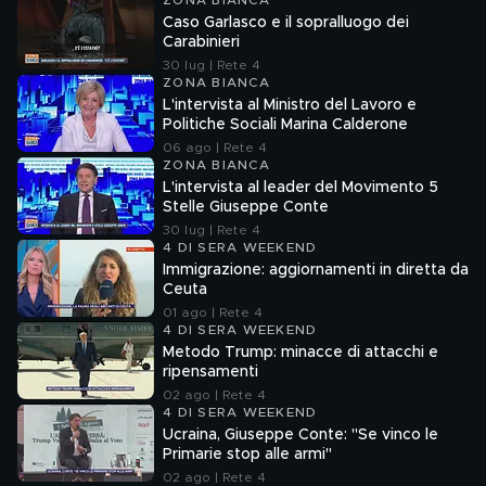
ZONA BIANCA
Caso Garlasco e il sopralluogo dei
Carabinieri
30 lug | Rete 4
ZONA BIANCA
L'intervista al Ministro del Lavoro e
Politiche Sociali Marina Calderone
06 ago | Rete 4
ZONA BIANCA
L'intervista al leader del Movimento 5
Stelle Giuseppe Conte
30 lug | Rete 4
4 DI SERA WEEKEND
Immigrazione: aggiornamenti in diretta da
Ceuta
01 ago | Rete 4
4 DI SERA WEEKEND
Metodo Trump: minacce di attacchi e
ripensamenti
02 ago | Rete 4
4 DI SERA WEEKEND
Ucraina, Giuseppe Conte: "Se vinco le
Primarie stop alle armi"
02 ago | Rete 4