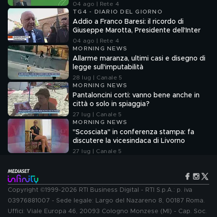
04 ago | Rete 4
TG4 - DIARIO DEL GIORNO
Addio a Franco Baresi: il ricordo di
Giuseppe Marotta, Presidente dell'Inter
04 ago | Rete 4
MORNING NEWS
Allarme maranza, ultimi casi e disegno di
legge sull'imputabilità
28 lug | Canale 5
MORNING NEWS
Pantaloncini corti: vanno bene anche in
città o solo in spiaggia?
27 lug | Canale 5
MORNING NEWS
"Scosciata" in conferenza stampa: fa
discutere la vicesindaca di Livorno
27 lug | Canale 5
Copyright ©1999-2026 RTI Business Digital - RTI S.p.A.: p. iva
03976881007 - Sede legale: Largo del Nazareno 8, 00187 Roma.
Uffici: Viale Europa 46, 20093 Cologno Monzese (MI) - Cap. Soc.