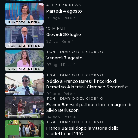
4 DI SERA NEWS
Martedì 4 agosto
04 ago | Rete 4
PUNTATA INTERA
10 MINUTI
Giovedì 30 luglio
30 lug | Rete 4
PUNTATA INTERA
TG4 - DIARIO DEL GIORNO
Venerdì 7 agosto
07 ago | Rete 4
PUNTATA INTERA
TG4 - DIARIO DEL GIORNO
Addio a Franco Baresi: il ricordo di
Demetrio Albertini, Clarence Seedorf e
Giovanni Galli
04 ago | Rete 4
TG4 - DIARIO DEL GIORNO
Franco Baresi, il pallone d'oro omaggio di
Silvio Berlusconi
04 ago | Rete 4
TG4 - DIARIO DEL GIORNO
Franco Baresi dopo la vittoria dello
scudetto nel 1992