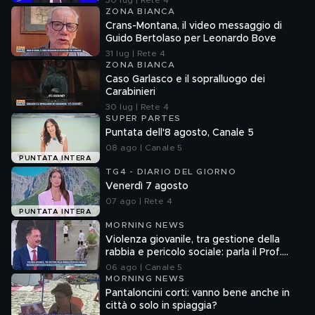
30 lug | Rete 4
ZONA BIANCA
Crans-Montana, il video messaggio di
Guido Bertolaso per Leonardo Bove
31 lug | Rete 4
ZONA BIANCA
Caso Garlasco e il sopralluogo dei
Carabinieri
30 lug | Rete 4
SUPER PARTES
Puntata dell'8 agosto, Canale 5
08 ago | Canale 5
PUNTATA INTERA
TG4 - DIARIO DEL GIORNO
Venerdì 7 agosto
07 ago | Rete 4
PUNTATA INTERA
MORNING NEWS
Violenza giovanile, tra gestione della
rabbia e pericolo sociale: parla il Prof.
Pierpaolo Limone
06 ago | Canale 5
MORNING NEWS
Pantaloncini corti: vanno bene anche in
città o solo in spiaggia?