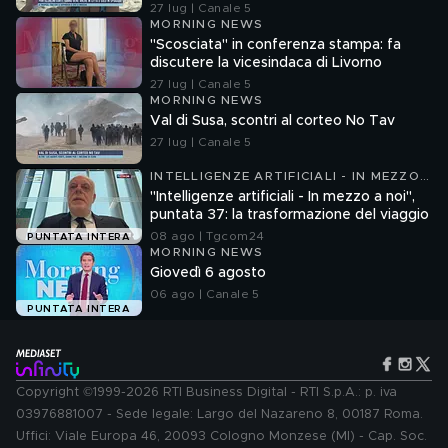
27 lug | Canale 5
MORNING NEWS
"Scosciata" in conferenza stampa: fa
discutere la vicesindaca di Livorno
27 lug | Canale 5
MORNING NEWS
Val di Susa, scontri al corteo No Tav
27 lug | Canale 5
INTELLIGENZE ARTIFICIALI - IN MEZZO
A NOI
"Intelligenze artificiali - In mezzo a noi",
puntata 37: la trasformazione del viaggio
08 ago | Tgcom24
PUNTATA INTERA
MORNING NEWS
Giovedì 6 agosto
06 ago | Canale 5
PUNTATA INTERA
Copyright ©1999-2026 RTI Business Digital - RTI S.p.A.: p. iva
03976881007 - Sede legale: Largo del Nazareno 8, 00187 Roma.
Uffici: Viale Europa 46, 20093 Cologno Monzese (MI) - Cap. Soc.