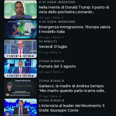
4 DI SERA WEEKEND
Nella mente di Donald Trump: il punto di
vista dello psichiatra Leonardo
Mendolicchio
02 ago | Rete 4
4 DI SERA WEEKEND
Emergenza immigrazione, l'Europa valuta
il modello Italia
02 ago | Rete 4
10 MINUTI
Venerdì 31 luglio
31 lug | Rete 4
PUNTATA INTERA
ZONA BIANCA
Puntata del 3 agosto
03 ago | Rete 4
PUNTATA INTERA
ZONA BIANCA
Garlasco, la madre di Andrea Sempio:
"Mio marito quando parla ricama sulle
cose"
31 lug | Rete 4
ZONA BIANCA
L'intervista al leader del Movimento 5
Stelle Giuseppe Conte