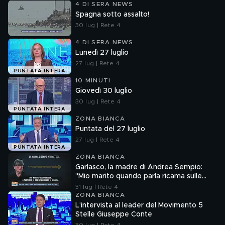
4 DI SERA NEWS
Spagna sotto assalto!
30 lug | Rete 4
4 DI SERA NEWS
Lunedì 27 luglio
27 lug | Rete 4
PUNTATA INTERA
10 MINUTI
Giovedì 30 luglio
30 lug | Rete 4
PUNTATA INTERA
ZONA BIANCA
Puntata del 27 luglio
27 lug | Rete 4
PUNTATA INTERA
ZONA BIANCA
Garlasco, la madre di Andrea Sempio:
"Mio marito quando parla ricama sulle
cose"
31 lug | Rete 4
ZONA BIANCA
L'intervista al leader del Movimento 5
Stelle Giuseppe Conte