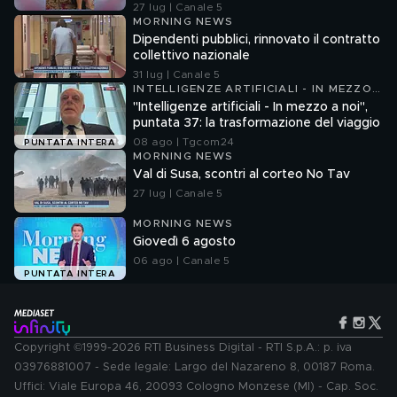
27 lug | Canale 5
MORNING NEWS
Dipendenti pubblici, rinnovato il contratto
collettivo nazionale
31 lug | Canale 5
INTELLIGENZE ARTIFICIALI - IN MEZZO
A NOI
"Intelligenze artificiali - In mezzo a noi",
puntata 37: la trasformazione del viaggio
08 ago | Tgcom24
PUNTATA INTERA
MORNING NEWS
Val di Susa, scontri al corteo No Tav
27 lug | Canale 5
MORNING NEWS
Giovedì 6 agosto
06 ago | Canale 5
PUNTATA INTERA
Copyright ©1999-2026 RTI Business Digital - RTI S.p.A.: p. iva
03976881007 - Sede legale: Largo del Nazareno 8, 00187 Roma.
Uffici: Viale Europa 46, 20093 Cologno Monzese (MI) - Cap. Soc.