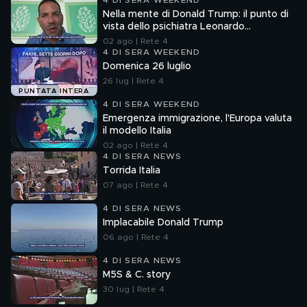
4 DI SERA WEEKEND
Nella mente di Donald Trump: il punto di
vista dello psichiatra Leonardo
Mendolicchio
02 ago | Rete 4
4 DI SERA WEEKEND
Domenica 26 luglio
26 lug | Rete 4
PUNTATA INTERA
4 DI SERA WEEKEND
Emergenza immigrazione, l'Europa valuta
il modello Italia
02 ago | Rete 4
4 DI SERA NEWS
Torrida Italia
07 ago | Rete 4
4 DI SERA NEWS
Implacabile Donald Trump
06 ago | Rete 4
4 DI SERA NEWS
M5S & C. story
30 lug | Rete 4