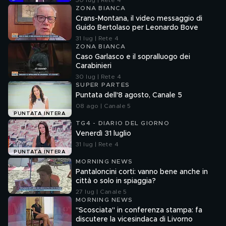
30 lug | Rete 4
ZONA BIANCA
Crans-Montana, il video messaggio di
Guido Bertolaso per Leonardo Bove
31 lug | Rete 4
ZONA BIANCA
Caso Garlasco e il sopralluogo dei
Carabinieri
30 lug | Rete 4
SUPER PARTES
Puntata dell'8 agosto, Canale 5
08 ago | Canale 5
PUNTATA INTERA
TG4 - DIARIO DEL GIORNO
Venerdì 31 luglio
31 lug | Rete 4
PUNTATA INTERA
MORNING NEWS
Pantaloncini corti: vanno bene anche in
città o solo in spiaggia?
27 lug | Canale 5
MORNING NEWS
"Scosciata" in conferenza stampa: fa
discutere la vicesindaca di Livorno