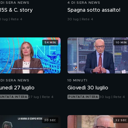
 DI SERA NEWS
4 DI SERA NEWS
M5S & C. story
Spagna sotto assalto!
 lug | Rete 4
30 lug | Rete 4
54 MIN
10 MIN
 DI SERA NEWS
10 MINUTI
unedì 27 luglio
Giovedì 30 luglio
27 lug | Rete 4
30 lug | Rete 4
UNTATA INTERA
PUNTATA INTERA
30 SEC
32 SEC