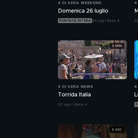
4 DI SERA WEEKEND
4
Domenica 26 luglio
26 lug | Rete 4
30
PUNTATA INTERA
3 MIN
4 DI SERA NEWS
4
Torrida Italia
L
07 ago | Rete 4
P
6 SEC