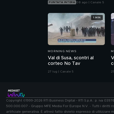
08 ago | Canale 5
PUNTATA INTERA
1 MIN
MORNING NEWS
M
Val di Susa, scontri al
V
corteo No Tav
c
27 lug | Canale 5
27
Copyright ©1999-2026 RTI Business Digital - RTI S.p.A.: p. iva 039
500.000.007 - Gruppo MFE Media For Europe N.V. - Tutti i diritti ris
artificiale generativa. È altresì fatto divieto espresso di utilizzare