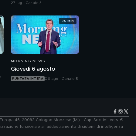
vicesindaca di Livorno
27 lug | Canale 5
95 MIN
N
MORNING NEWS
Giovedì 6 agosto
:
06 ago | Canale 5
PUNTATA INTERA
e Europa 46, 20093 Cologno Monzese (MI) - Cap. Soc. int. vers. €
lizzazione funzionale all'addestramento di sistemi di intelligenza