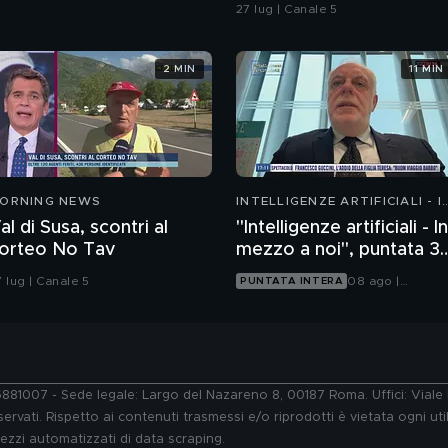
in spiaggia?
27 lug | Canale 5
2 MIN
11 MIN
ORNING NEWS
INTELLIGENZE ARTIFICIALI - I
MEZZO A NOI
al di Susa, scontri al
"Intelligenze artificiali - In
orteo No Tav
mezzo a noi", puntata 37
la trasformazione del
 lug | Canale 5
08 ago |
PUNTATA INTERA
viaggio
Tgcom24
76881007 - Sede legale: Largo del Nazareno 8, 00187 Roma. Uffici: Vial
ervati. Rispetto ai contenuti trasmessi e/o riprodotti è vietata ogni uti
 mezzi automatizzati di data scraping.