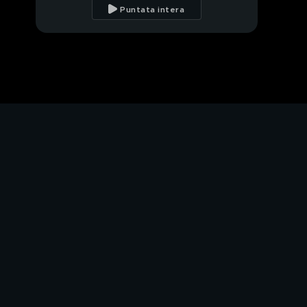
lockdown nazionale o
Puntata intera
no?
La difficoltà dei
lavoratori dello
spettacolo
Massimo Galli: scuole e
contagi