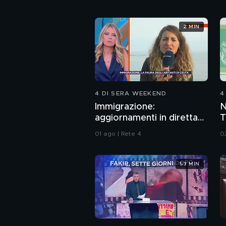
2 MIN
4 DI SERA WEEKEND
4
Immigrazione:
N
aggiornamenti in diretta
T
da Ceuta
d
01 ago | Rete 4
0
M
53 MIN