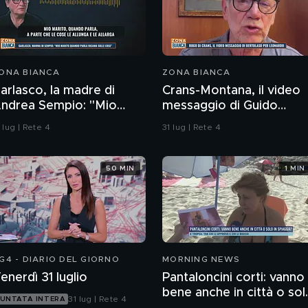
ONA BIANCA
ZONA BIANCA
arlasco, la madre di
Crans-Montana, il video
ndrea Sempio: "Mio
messaggio di Guido
arito quando parla
Bertolaso per Leonardo
 lug | Rete 4
31 lug | Rete 4
icama sulle cose"
Bove
50 MIN
1 MIN
G4 - DIARIO DEL GIORNO
MORNING NEWS
enerdì 31 luglio
Pantaloncini corti: vanno
bene anche in città o sol
31 lug | Rete 4
UNTATA INTERA