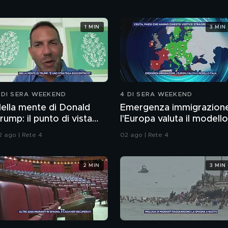
1 MIN
3 MIN
 DI SERA WEEKEND
4 DI SERA WEEKEND
ella mente di Donald
Emergenza immigrazion
rump: il punto di vista
l'Europa valuta il modello
ello psichiatra Leonardo
Italia
2 ago | Rete 4
02 ago | Rete 4
endolicchio
2 MIN
3 MIN