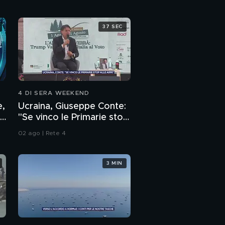
37 SEC
4 DI SERA WEEKEND
e,
Ucraina, Giuseppe Conte:
"Se vinco le Primarie stop
alle armi"
02 ago | Rete 4
3 MIN