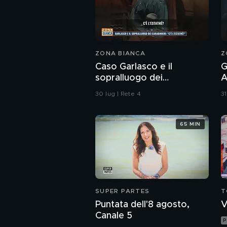
ZONA BIANCA
Z
Caso Garlasco e il
G
sopralluogo dei
A
Carabinieri
m
30 lug | Rete 4
31
r
65 MIN
SUPER PARTES
T
Puntata dell'8 agosto,
V
Canale 5
P