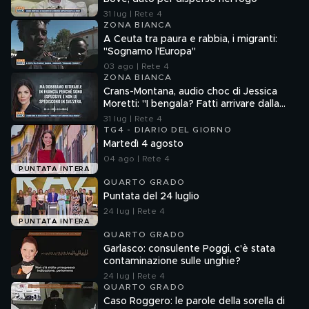
31 lug | Rete 4
ZONA BIANCA
A Ceuta tra paura e rabbia, i migranti:
"Sognamo l'Europa"
03 ago | Rete 4
ZONA BIANCA
Crans-Montana, audio choc di Jessica
Moretti: "I bengala? Fatti arrivare dalla
Francia"
31 lug | Rete 4
TG4 - DIARIO DEL GIORNO
Martedì 4 agosto
04 ago | Rete 4
PUNTATA INTERA
QUARTO GRADO
Puntata del 24 luglio
24 lug | Rete 4
PUNTATA INTERA
QUARTO GRADO
Garlasco: consulente Poggi, c'è stata
contaminazione sulle unghie?
24 lug | Rete 4
QUARTO GRADO
Caso Roggero: le parole della sorella di