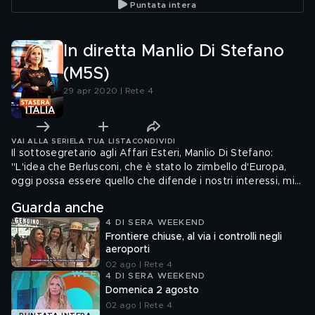
Puntata intera
In diretta Manlio Di Stefano
(M5S)
29 apr 2020 | Rete 4
VAI ALLA SERIE
LA TUA LISTA
CONDIVIDI
Il sottosegretario agli Affari Esteri, Manlio Di Stefano:
"L'idea che Berlusconi, che è stato lo zimbello d'Europa,
oggi possa essere quello che difende i nostri interessi, mi
fa un po' sorridere"
Guarda anche
4 DI SERA WEEKEND
Frontiere chiuse, al via i controlli negli
aeroporti
02 ago | Rete 4
4 DI SERA WEEKEND
Domenica 2 agosto
02 ago | Rete 4