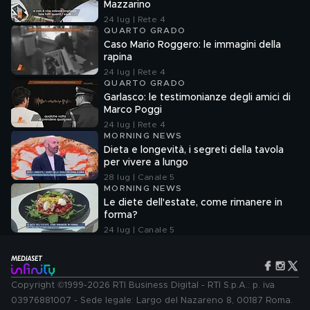
Mazzarino
24 lug | Rete 4
QUARTO GRADO
Caso Mario Roggero: le immagini della
rapina
24 lug | Rete 4
QUARTO GRADO
Garlasco: le testimonianze degli amici di
Marco Poggi
24 lug | Rete 4
MORNING NEWS
Dieta e longevità, i segreti della tavola
per vivere a lungo
28 lug | Canale 5
MORNING NEWS
Le diete dell'estate, come rimanere in
forma?
24 lug | Canale 5
Copyright ©1999-2026 RTI Business Digital - RTI S.p.A.: p. iva
03976881007 - Sede legale: Largo del Nazareno 8, 00187 Roma.