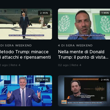
2 MIN
1 MIN
 DI SERA WEEKEND
4 DI SERA WEEKEND
etodo Trump: minacce
Nella mente di Donald
i attacchi e ripensamenti
Trump: il punto di vista
dello psichiatra Leonard
2 ago | Rete 4
02 ago | Rete 4
Mendolicchio
178 MIN
2 MIN