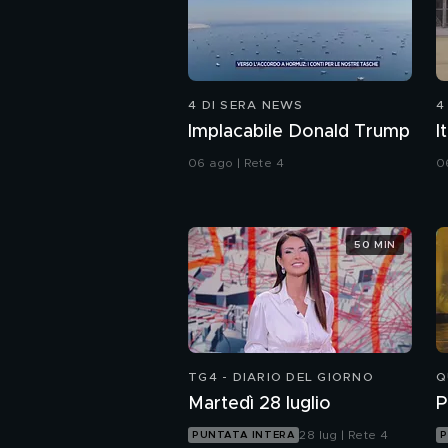
4 DI SERA NEWS
4
Implacabile Donald Trump
I
06 ago | Rete 4
0
50 MIN
TG4 - DIARIO DEL GIORNO
Q
Martedì 28 luglio
P
28 lug | Rete 4
PUNTATA INTERA
P