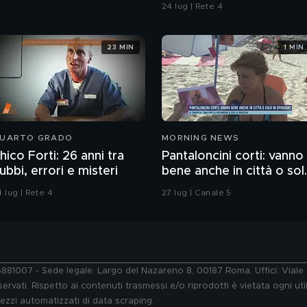
24 lug | Rete 4
23 MIN
1 MIN
UARTO GRADO
MORNING NEWS
hico Forti: 26 anni tra
Pantaloncini corti: vanno
ubbi, errori e misteri
bene anche in città o sol
in spiaggia?
 lug | Rete 4
27 lug | Canale 5
76881007 - Sede legale: Largo del Nazareno 8, 00187 Roma. Uffici: Vial
ervati. Rispetto ai contenuti trasmessi e/o riprodotti è vietata ogni uti
 mezzi automatizzati di data scraping.