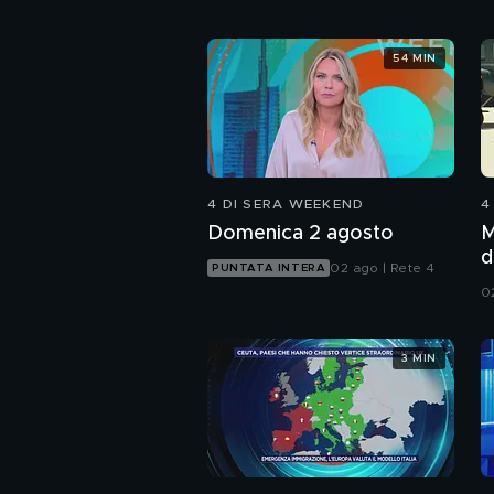
54 MIN
4 DI SERA WEEKEND
4
Domenica 2 agosto
M
d
02 ago | Rete 4
PUNTATA INTERA
0
3 MIN