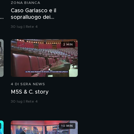
ZONA BIANCA
Caso Garlasco e il
no
sopralluogo dei
Carabinieri
30 lug | Rete 4
2 MIN
4 DI SERA NEWS
M5S & C. story
30 lug | Rete 4
10 MIN