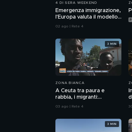
4 DI SERA WEEKEND
Z
Emergenza immigrazione,
P
l'Europa valuta il modello
P
Italia
02 ago | Rete 4
3 MIN
ZONA BIANCA
Z
A Ceuta tra paura e
I
rabbia, i migranti:
d
"Sognamo l'Europa"
a
03 ago | Rete 4
30
3 MIN