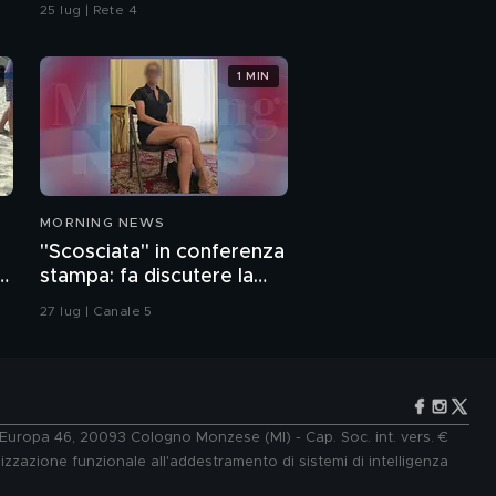
omicidio
25 lug | Rete 4
1 MIN
MORNING NEWS
"Scosciata" in conferenza
o
stampa: fa discutere la
vicesindaca di Livorno
27 lug | Canale 5
e Europa 46, 20093 Cologno Monzese (MI) - Cap. Soc. int. vers. €
lizzazione funzionale all'addestramento di sistemi di intelligenza