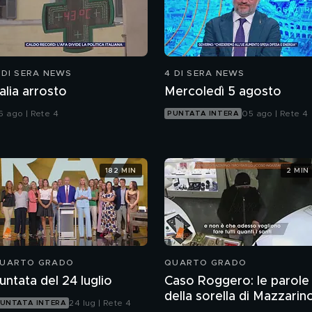
 DI SERA NEWS
4 DI SERA NEWS
talia arrosto
Mercoledì 5 agosto
6 ago | Rete 4
05 ago | Rete 4
PUNTATA INTERA
182 MIN
2 MIN
UARTO GRADO
QUARTO GRADO
untata del 24 luglio
Caso Roggero: le parole
della sorella di Mazzarin
24 lug | Rete 4
UNTATA INTERA