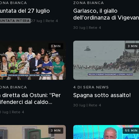
ONA BIANCA
ZONA BIANCA
untata del 27 luglio
Garlasco, il giallo
dell'ordinanza di Vigeva
27 lug | Rete 4
UNTATA INTERA
sulle bottiglie senza
30 lug | Rete 4
tappo
3 MIN
3 MIN
ONA BIANCA
4 DI SERA NEWS
n diretta da Ostuni: "Per
Spagna sotto assalto!
ifenderci dal caldo
30 lug | Rete 4
bbiamo solo i ventagli"
 lug | Rete 4
3 MIN
55 MIN