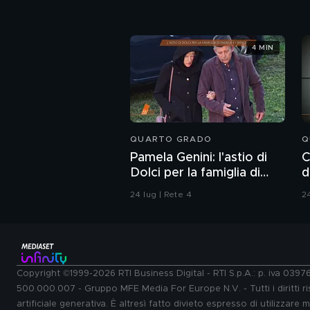
4 MIN
QUARTO GRADO
Q
Pamela Genini: l'astio di
C
Dolci per la famiglia di
d
Pamela
24 lug | Rete 4
24
Copyright ©1999-2026 RTI Business Digital - RTI S.p.A.: p. iva 039
500.000.007 - Gruppo MFE Media For Europe N.V. - Tutti i diritti ris
artificiale generativa. È altresì fatto divieto espresso di utilizzare