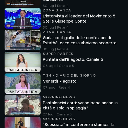
30 lug | Rete 4
ZONA BIANCA
L'intervista al leader del Movimento 5
Stelle Giuseppe Conte
30 lug | Rete 4
ZONA BIANCA
Garlasco, il giallo delle confezioni di
Estathè: ecco cosa abbiamo scoperto
30 lug | Rete 4
SUPER PARTES
Puntata dell'8 agosto, Canale 5
08 ago | Canale 5
PUNTATA INTERA
TG4 - DIARIO DEL GIORNO
Venerdì 7 agosto
07 ago | Rete 4
PUNTATA INTERA
MORNING NEWS
Pantaloncini corti: vanno bene anche in
città o solo in spiaggia?
27 lug | Canale 5
MORNING NEWS
"Scosciata" in conferenza stampa: fa