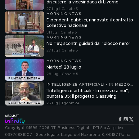
discutere la vicesindaca di Livorno
27 lug | Canale 5
MORNING NEWS
Dipendenti pubblici, rinnovato il contratto
collettivo nazionale
31 lug | Canale 5
MORNING NEWS
No Tav, scontri guidati dal "blocco nero"
27 lug | Canale 5
MORNING NEWS
Martedì 28 luglio
28 lug | Canale 5
PUNTATA INTERA
INTELLIGENZE ARTIFICIALI - IN MEZZO
A NOI
"Intelligenze artificiali - In mezzo a noi",
puntata 35: il progetto Glasswing
25 lug | Tgcom24
PUNTATA INTERA
Copyright ©1999-2026 RTI Business Digital - RTI S.p.A.: p. iva
03976881007 - Sede legale: Largo del Nazareno 8, 00187 Roma.