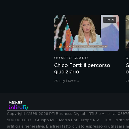
1 MIN
QUARTO GRADO
Q
Chico Forti: il percorso
G
giudiziario
o
r
25 lug | Rete 4
24
Copyright ©1999-2026 RTI Business Digital - RTI S.p.A.: p. iva 039
500.000.007 - Gruppo MFE Media For Europe N.V. - Tutti i diritti ris
artificiale generativa. È altresì fatto divieto espresso di utilizzare