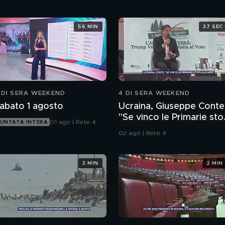
56 MIN
37 SEC
 DI SERA WEEKEND
4 DI SERA WEEKEND
abato 1 agosto
Ucraina, Giuseppe Conte
"Se vinco le Primarie sto
01 ago | Rete 4
UNTATA INTERA
alle armi"
02 ago | Rete 4
3 MIN
2 MIN