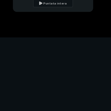
Spilimbergo
Puntata intera
Il calendario vaccinale
dell'Avvento
PROSSIMO VIDEO