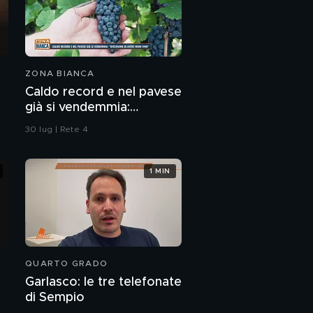
ZONA BIANCA
Caldo record e nel pavese
già si vendemmia:
"Rischiamo di avere meno
30 lug | Rete 4
vino"
1 MIN
QUARTO GRADO
Garlasco: le tre telefonate
di Sempio