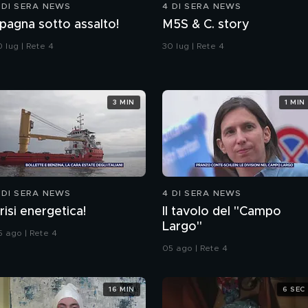
 DI SERA NEWS
4 DI SERA NEWS
pagna sotto assalto!
M5S & C. story
 lug | Rete 4
30 lug | Rete 4
3 MIN
1 MIN
 DI SERA NEWS
4 DI SERA NEWS
risi energetica!
Il tavolo del "Campo
Largo"
5 ago | Rete 4
05 ago | Rete 4
16 MIN
6 SEC