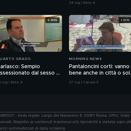
contaminazione sulle
24 lug | Rete 4
unghie?
5 MIN
1 MIN
UARTO GRADO
MORNING NEWS
arlasco: Sempio
Pantaloncini corti: vanno
ssessionato dal sesso o
bene anche in città o sol
agazzo rispettoso?
in spiaggia?
 lug | Rete 4
27 lug | Canale 5
76881007 - Sede legale: Largo del Nazareno 8, 00187 Roma. Uffici: Vial
ervati. Rispetto ai contenuti trasmessi e/o riprodotti è vietata ogni uti
 mezzi automatizzati di data scraping.