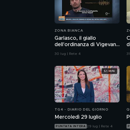
ZONA BIANCA
Z
Garlasco, il giallo
C
dell'ordinanza di Vigevano
d
sulle bottiglie senza
p
30 lug | Rete 4
31
tappo
51 MIN
TG4 - DIARIO DEL GIORNO
Q
Mercoledì 29 luglio
P
29 lug | Rete 4
PUNTATA INTERA
P