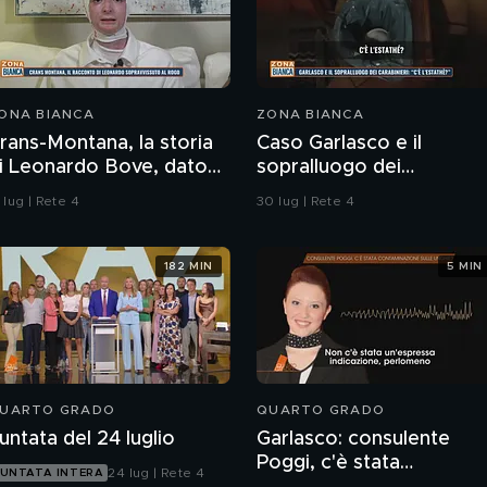
ONA BIANCA
ZONA BIANCA
rans-Montana, la storia
Caso Garlasco e il
i Leonardo Bove, dato
sopralluogo dei
er disperso nel rogo
Carabinieri
 lug | Rete 4
30 lug | Rete 4
182 MIN
5 MIN
UARTO GRADO
QUARTO GRADO
untata del 24 luglio
Garlasco: consulente
Poggi, c'è stata
24 lug | Rete 4
UNTATA INTERA