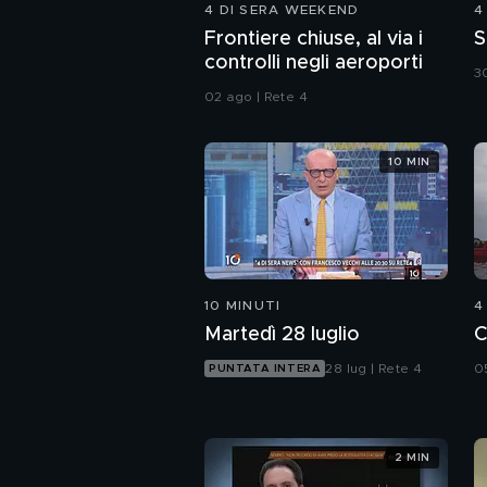
4 DI SERA WEEKEND
4
Frontiere chiuse, al via i
S
controlli negli aeroporti
30
02 ago | Rete 4
10 MIN
10 MINUTI
4
Martedì 28 luglio
C
28 lug | Rete 4
0
PUNTATA INTERA
2 MIN