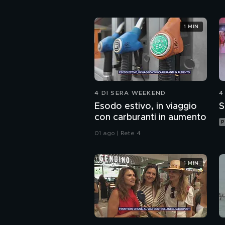
1 MIN
4 DI SERA WEEKEND
4
Esodo estivo, in viaggio
S
con carburanti in aumento
P
01 ago | Rete 4
1 MIN