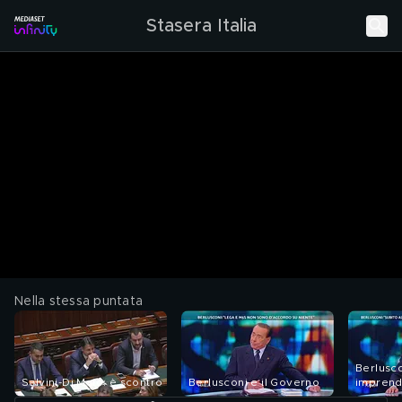
Stasera Italia
Nella stessa puntata
Berlusco
Salvini-Di Maio: è scontro
Berlusconi e il Governo
imprendi