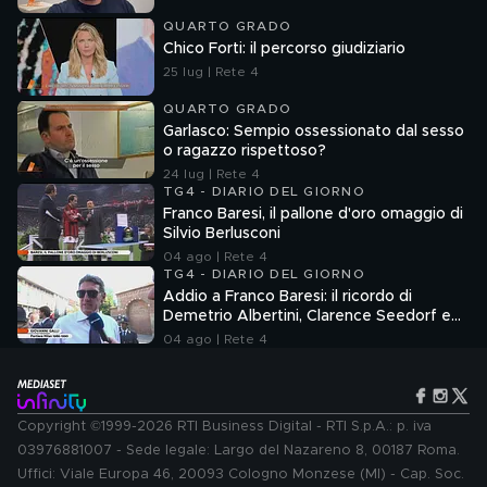
QUARTO GRADO
Chico Forti: il percorso giudiziario
25 lug | Rete 4
QUARTO GRADO
Garlasco: Sempio ossessionato dal sesso
o ragazzo rispettoso?
24 lug | Rete 4
TG4 - DIARIO DEL GIORNO
Franco Baresi, il pallone d'oro omaggio di
Silvio Berlusconi
04 ago | Rete 4
TG4 - DIARIO DEL GIORNO
Addio a Franco Baresi: il ricordo di
Demetrio Albertini, Clarence Seedorf e
Giovanni Galli
04 ago | Rete 4
Copyright ©1999-2026 RTI Business Digital - RTI S.p.A.: p. iva
03976881007 - Sede legale: Largo del Nazareno 8, 00187 Roma.
Uffici: Viale Europa 46, 20093 Cologno Monzese (MI) - Cap. Soc.