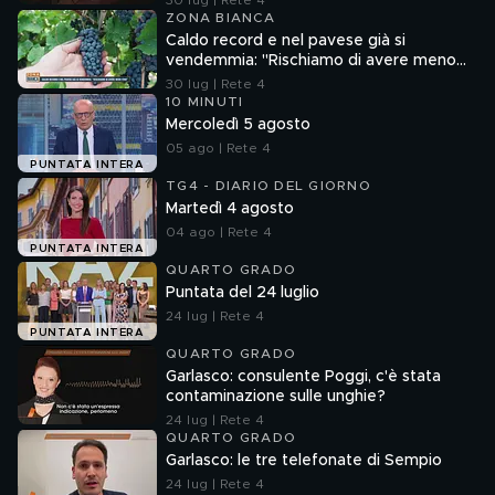
30 lug | Rete 4
ZONA BIANCA
Caldo record e nel pavese già si
vendemmia: "Rischiamo di avere meno
vino"
30 lug | Rete 4
10 MINUTI
Mercoledì 5 agosto
05 ago | Rete 4
PUNTATA INTERA
TG4 - DIARIO DEL GIORNO
Martedì 4 agosto
04 ago | Rete 4
PUNTATA INTERA
QUARTO GRADO
Puntata del 24 luglio
24 lug | Rete 4
PUNTATA INTERA
QUARTO GRADO
Garlasco: consulente Poggi, c'è stata
contaminazione sulle unghie?
24 lug | Rete 4
QUARTO GRADO
Garlasco: le tre telefonate di Sempio
24 lug | Rete 4