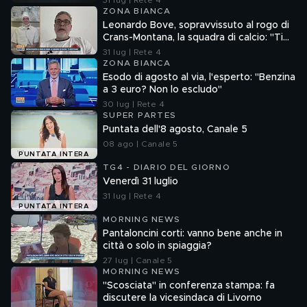
31 lug | Rete 4
ZONA BIANCA
Leonardo Bove, sopravvissuto al rogo di
Crans-Montana, la squadra di calcio: "Ti
aspettiamo"
31 lug | Rete 4
ZONA BIANCA
Esodo di agosto al via, l'esperto: "Benzina
a 3 euro? Non lo escludo"
30 lug | Rete 4
SUPER PARTES
Puntata dell'8 agosto, Canale 5
08 ago | Canale 5
PUNTATA INTERA
TG4 - DIARIO DEL GIORNO
Venerdì 31 luglio
31 lug | Rete 4
PUNTATA INTERA
MORNING NEWS
Pantaloncini corti: vanno bene anche in
città o solo in spiaggia?
27 lug | Canale 5
MORNING NEWS
"Scosciata" in conferenza stampa: fa
discutere la vicesindaca di Livorno