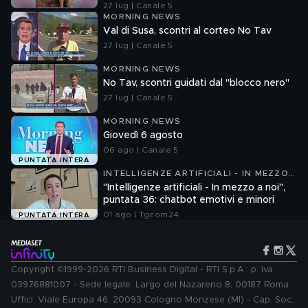
27 lug | Canale 5
MORNING NEWS
Val di Susa, scontri al corteo No Tav
27 lug | Canale 5
MORNING NEWS
No Tav, scontri guidati dal "blocco nero"
27 lug | Canale 5
MORNING NEWS
Giovedì 6 agosto
06 ago | Canale 5
PUNTATA INTERA
INTELLIGENZE ARTIFICIALI - IN MEZZO
A NOI
"Intelligenze artificiali - In mezzo a noi",
puntata 36: chatbot emotivi e minori
01 ago | Tgcom24
PUNTATA INTERA
Copyright ©1999-2026 RTI Business Digital - RTI S.p.A.: p. iva
03976881007 - Sede legale: Largo del Nazareno 8, 00187 Roma.
Uffici: Viale Europa 46, 20093 Cologno Monzese (MI) - Cap. Soc.