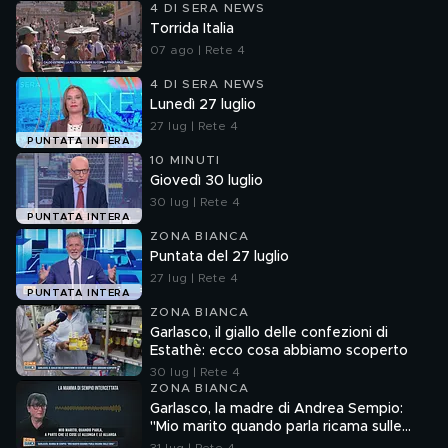
4 DI SERA NEWS
Torrida Italia
07 ago | Rete 4
4 DI SERA NEWS
Lunedì 27 luglio
27 lug | Rete 4
PUNTATA INTERA
10 MINUTI
Giovedì 30 luglio
30 lug | Rete 4
PUNTATA INTERA
ZONA BIANCA
Puntata del 27 luglio
27 lug | Rete 4
PUNTATA INTERA
ZONA BIANCA
Garlasco, il giallo delle confezioni di
Estathè: ecco cosa abbiamo scoperto
30 lug | Rete 4
ZONA BIANCA
Garlasco, la madre di Andrea Sempio:
"Mio marito quando parla ricama sulle
cose"