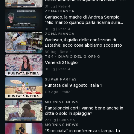
Crans-Montana, la squadra di calcio: "Ti
aspettiamo"
31 lug | Rete 4
ZONA BIANCA
Garlasco, la madre di Andrea Sempio:
"Mio marito quando parla ricama sulle
cose"
31 lug | Rete 4
ZONA BIANCA
Garlasco, il giallo delle confezioni di
Estathè: ecco cosa abbiamo scoperto
30 lug | Rete 4
TG4 - DIARIO DEL GIORNO
Venerdì 31 luglio
31 lug | Rete 4
PUNTATA INTERA
SUPER PARTES
Puntata del 9 agosto, Italia 1
09 ago | Italia 1
PUNTATA INTERA
MORNING NEWS
Pantaloncini corti: vanno bene anche in
città o solo in spiaggia?
27 lug | Canale 5
MORNING NEWS
"Scosciata" in conferenza stampa: fa