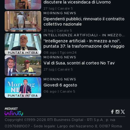
discutere la vicesindaca di Livorno
27 lug | Canale 5
MORNING NEWS
Dipendenti pubblici, rinnovato il contratto
collettivo nazionale
31 lug | Canale 5
INTELLIGENZE ARTIFICIALI - IN MEZZO
A NOI
"Intelligenze artificiali - In mezzo a noi",
puntata 37: la trasformazione del viaggio
08 ago | Tgcom24
PUNTATA INTERA
MORNING NEWS
Val di Susa, scontri al corteo No Tav
27 lug | Canale 5
MORNING NEWS
Giovedì 6 agosto
06 ago | Canale 5
PUNTATA INTERA
Copyright ©1999-2026 RTI Business Digital - RTI S.p.A.: p. iva
03976881007 - Sede legale: Largo del Nazareno 8, 00187 Roma.