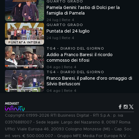
QUARTO GRADO
Pamela Genini: l'astio di Dolci per la
famiglia di Pamela
24 lug | Rete 4
QUARTO GRADO
Puntata del 24 luglio
24 lug | Rete 4
PUNTATA INTERA
TG4 - DIARIO DEL GIORNO
Addio a Franco Baresi: il ricordo
commosso dei tifosi
04 ago | Rete 4
TG4 - DIARIO DEL GIORNO
Franco Baresi, il pallone d'oro omaggio di
Silvio Berlusconi
04 ago | Rete 4
Copyright ©1999-2026 RTI Business Digital - RTI S.p.A.: p. iva
03976881007 - Sede legale: Largo del Nazareno 8, 00187 Roma.
Uffici: Viale Europa 46, 20093 Cologno Monzese (MI) - Cap. Soc.
int. vers. € 500.000.007 - Gruppo MFE Media For Europe N.V. -