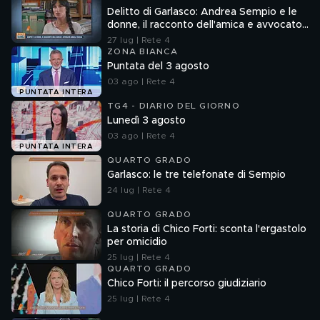
Delitto di Garlasco: Andrea Sempio e le
donne, il racconto dell'amica e avvocato
Angela Taccia
27 lug | Rete 4
ZONA BIANCA
Puntata del 3 agosto
03 ago | Rete 4
PUNTATA INTERA
TG4 - DIARIO DEL GIORNO
Lunedì 3 agosto
03 ago | Rete 4
PUNTATA INTERA
QUARTO GRADO
Garlasco: le tre telefonate di Sempio
24 lug | Rete 4
QUARTO GRADO
La storia di Chico Forti: sconta l'ergastolo
per omicidio
25 lug | Rete 4
QUARTO GRADO
Chico Forti: il percorso giudiziario
25 lug | Rete 4