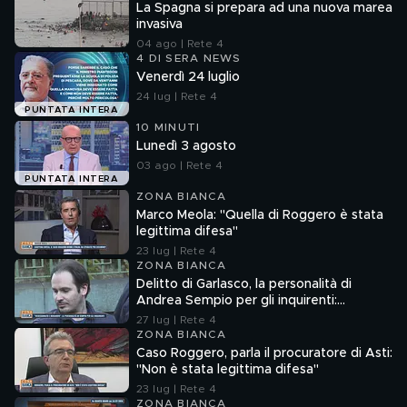
La Spagna si prepara ad una nuova marea
invasiva
04 ago | Rete 4
4 DI SERA NEWS
Venerdì 24 luglio
24 lug | Rete 4
PUNTATA INTERA
10 MINUTI
Lunedì 3 agosto
03 ago | Rete 4
PUNTATA INTERA
ZONA BIANCA
Marco Meola: "Quella di Roggero è stata
legittima difesa"
23 lug | Rete 4
ZONA BIANCA
Delitto di Garlasco, la personalità di
Andrea Sempio per gli inquirenti:
"Ossessionato e bugiardo"
27 lug | Rete 4
ZONA BIANCA
Caso Roggero, parla il procuratore di Asti:
"Non è stata legittima difesa"
23 lug | Rete 4
ZONA BIANCA