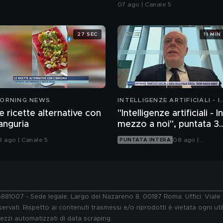
laghetto
07 ago | Canale 5
27 SEC
11 MIN
ORNING NEWS
INTELLIGENZE ARTIFICIALI - I
MEZZO A NOI
e ricette alternative con
"Intelligenze artificiali - In
'anguria
mezzo a noi", puntata 37
la trasformazione del
3 ago | Canale 5
08 ago |
PUNTATA INTERA
viaggio
Tgcom24
76881007 - Sede legale: Largo del Nazareno 8, 00187 Roma. Uffici: Vial
ervati. Rispetto ai contenuti trasmessi e/o riprodotti è vietata ogni uti
 mezzi automatizzati di data scraping.