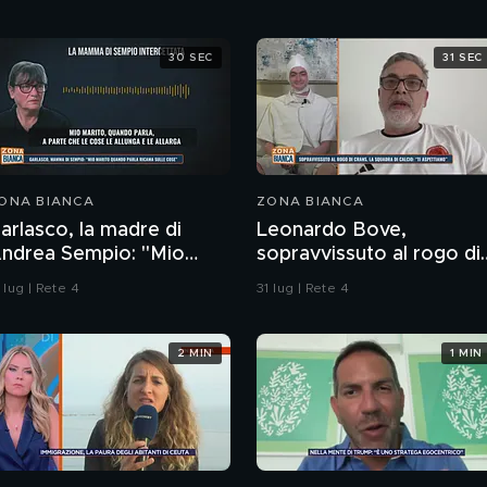
30 SEC
31 SEC
ONA BIANCA
ZONA BIANCA
arlasco, la madre di
Leonardo Bove,
ndrea Sempio: "Mio
sopravvissuto al rogo di
arito quando parla
Crans-Montana, la
 lug | Rete 4
31 lug | Rete 4
icama sulle cose"
squadra di calcio: "Ti
aspettiamo"
2 MIN
1 MIN