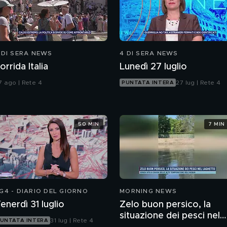
 DI SERA NEWS
4 DI SERA NEWS
orrida Italia
Lunedì 27 luglio
7 ago | Rete 4
27 lug | Rete 4
PUNTATA INTERA
50 MIN
7 MIN
G4 - DIARIO DEL GIORNO
MORNING NEWS
enerdì 31 luglio
Zelo buon persico, la
situazione dei pesci nel
31 lug | Rete 4
UNTATA INTERA