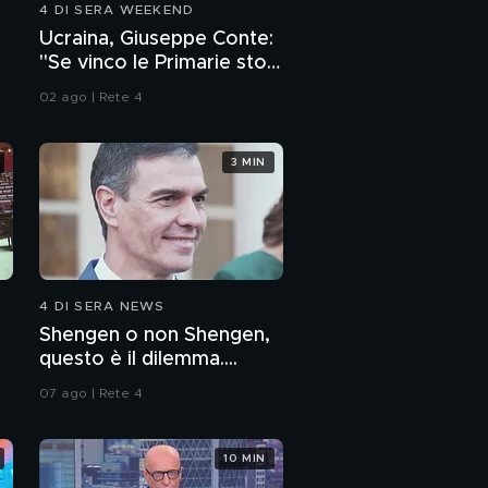
4 DI SERA WEEKEND
Ucraina, Giuseppe Conte:
"Se vinco le Primarie stop
o
alle armi"
02 ago | Rete 4
3 MIN
4 DI SERA NEWS
Shengen o non Shengen,
questo è il dilemma....
07 ago | Rete 4
10 MIN