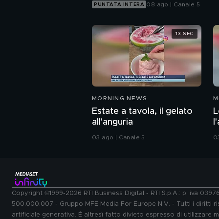
08 ago | Canale 5
PUNTATA INTERA
13 SEC
MORNING NEWS
M
Estate a tavola, il gelato
L
all'anguria
l
03 ago | Canale 5
0
Copyright ©1999-2026 RTI Business Digital - RTI S.p.A.: p. iva 039
500.000.007 - Gruppo MFE Media For Europe N.V. - Tutti i diritti ris
artificiale generativa. È altresì fatto divieto espresso di utilizzare