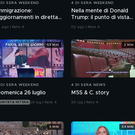
 DI SERA WEEKEND
4 DI SERA WEEKEND
mmigrazione:
Nella mente di Donald
ggiornamenti in diretta
Trump: il punto di vista
a Ceuta
dello psichiatra Leonard
1 ago | Rete 4
02 ago | Rete 4
Mendolicchio
53 MIN
2 MIN
 DI SERA WEEKEND
4 DI SERA NEWS
omenica 26 luglio
M5S & C. story
26 lug | Rete 4
30 lug | Rete 4
UNTATA INTERA
3 MIN
54 MIN