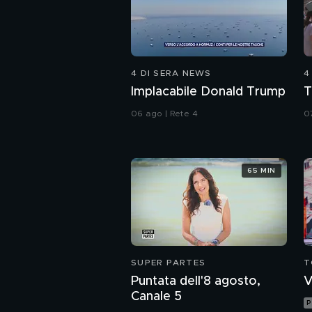
4 DI SERA NEWS
4
Implacabile Donald Trump
T
06 ago | Rete 4
0
65 MIN
SUPER PARTES
T
Puntata dell'8 agosto,
V
Canale 5
P