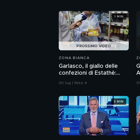
1 MIN
PROSSIMO VIDEO
ZONA BIANCA
Z
Garlasco, il giallo delle
G
confezioni di Estathè:
A
ecco cosa abbiamo
m
30 lug | Rete 4
31
scoperto
r
3 MIN