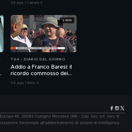
campione di judo
03 ago | Canale 5
2 MIN
N
TG4 - DIARIO DEL GIORNO
Addio a Franco Baresi: il
:
ricordo commosso dei
tifosi
04 ago | Rete 4
e Europa 46, 20093 Cologno Monzese (MI) - Cap. Soc. int. vers. €
lizzazione funzionale all'addestramento di sistemi di intelligenza