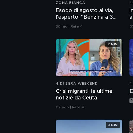
ZONA BIANCA
4
Esodo di agosto al via,
I
l'esperto: "Benzina a 3
a
euro? Non lo escludo"
d
30 lug | Rete 4
0
2 MIN
4 DI SERA WEEKEND
4
Crisi migranti: le ultime
D
notizie da Ceuta
P
02 ago | Rete 4
3 MIN