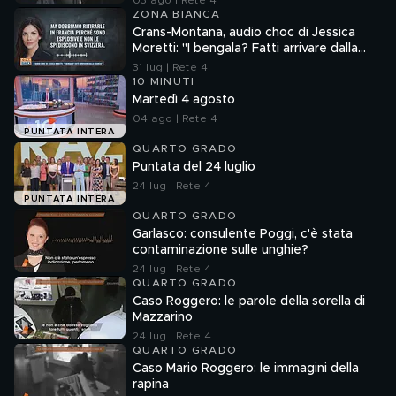
03 ago | Rete 4
ZONA BIANCA
Crans-Montana, audio choc di Jessica
Moretti: "I bengala? Fatti arrivare dalla
Francia"
31 lug | Rete 4
10 MINUTI
Martedì 4 agosto
04 ago | Rete 4
PUNTATA INTERA
QUARTO GRADO
Puntata del 24 luglio
24 lug | Rete 4
PUNTATA INTERA
QUARTO GRADO
Garlasco: consulente Poggi, c'è stata
contaminazione sulle unghie?
24 lug | Rete 4
QUARTO GRADO
Caso Roggero: le parole della sorella di
Mazzarino
24 lug | Rete 4
QUARTO GRADO
Caso Mario Roggero: le immagini della
rapina