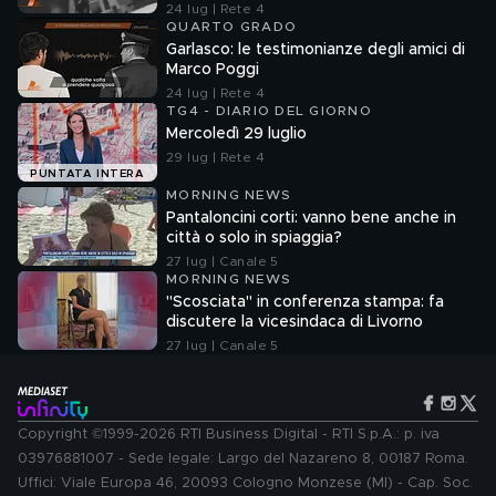
24 lug | Rete 4
QUARTO GRADO
Garlasco: le testimonianze degli amici di
Marco Poggi
24 lug | Rete 4
TG4 - DIARIO DEL GIORNO
Mercoledì 29 luglio
29 lug | Rete 4
PUNTATA INTERA
MORNING NEWS
Pantaloncini corti: vanno bene anche in
città o solo in spiaggia?
27 lug | Canale 5
MORNING NEWS
"Scosciata" in conferenza stampa: fa
discutere la vicesindaca di Livorno
27 lug | Canale 5
Copyright ©1999-2026 RTI Business Digital - RTI S.p.A.: p. iva
03976881007 - Sede legale: Largo del Nazareno 8, 00187 Roma.
Uffici: Viale Europa 46, 20093 Cologno Monzese (MI) - Cap. Soc.