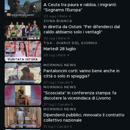
A Ceuta tra paura e rabbia, i migranti:
"Sognamo l'Europa"
03 ago | Rete 4
ZONA BIANCA
In diretta da Ostuni: "Per difenderci dal
caldo abbiamo solo i ventagli"
30 lug | Rete 4
TG4 - DIARIO DEL GIORNO
Martedì 28 luglio
28 lug | Rete 4
PUNTATA INTERA
MORNING NEWS
Pantaloncini corti: vanno bene anche in
città o solo in spiaggia?
27 lug | Canale 5
MORNING NEWS
"Scosciata" in conferenza stampa: fa
discutere la vicesindaca di Livorno
27 lug | Canale 5
MORNING NEWS
Dipendenti pubblici, rinnovato il contratto
collettivo nazionale
31 lug | Canale 5