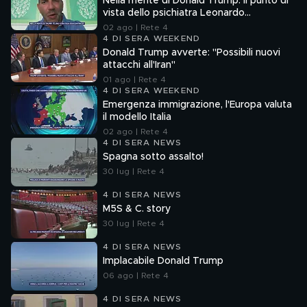
Nella mente di Donald Trump: il punto di
vista dello psichiatra Leonardo
Mendolicchio
02 ago | Rete 4
4 DI SERA WEEKEND
Donald Trump avverte: "Possibili nuovi
attacchi all'Iran"
01 ago | Rete 4
4 DI SERA WEEKEND
Emergenza immigrazione, l'Europa valuta
il modello Italia
02 ago | Rete 4
4 DI SERA NEWS
Spagna sotto assalto!
30 lug | Rete 4
4 DI SERA NEWS
M5S & C. story
30 lug | Rete 4
4 DI SERA NEWS
Implacabile Donald Trump
06 ago | Rete 4
4 DI SERA NEWS