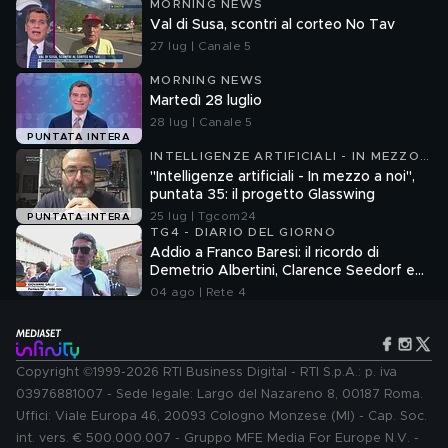
MORNING NEWS
Val di Susa, scontri al corteo No Tav
27 lug | Canale 5
MORNING NEWS
Martedì 28 luglio
28 lug | Canale 5
PUNTATA INTERA
INTELLIGENZE ARTIFICIALI - IN MEZZO
A NOI
"Intelligenze artificiali - In mezzo a noi",
puntata 35: il progetto Glasswing
25 lug | Tgcom24
PUNTATA INTERA
TG4 - DIARIO DEL GIORNO
Addio a Franco Baresi: il ricordo di
Demetrio Albertini, Clarence Seedorf e
Giovanni Galli
04 ago | Rete 4
Copyright ©1999-2026 RTI Business Digital - RTI S.p.A.: p. iva
03976881007 - Sede legale: Largo del Nazareno 8, 00187 Roma.
Uffici: Viale Europa 46, 20093 Cologno Monzese (MI) - Cap. Soc.
int. vers. € 500.000.007 - Gruppo MFE Media For Europe N.V. -