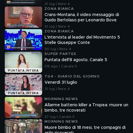
cose"
31 lug | Rete 4
ZONA BIANCA
Crans-Montana, il video messaggio di
Guido Bertolaso per Leonardo Bove
31 lug | Rete 4
ZONA BIANCA
L'intervista al leader del Movimento 5
Stelle Giuseppe Conte
30 lug | Rete 4
SUPER PARTES
Puntata dell'8 agosto, Canale 5
08 ago | Canale 5
PUNTATA INTERA
TG4 - DIARIO DEL GIORNO
Venerdì 31 luglio
31 lug | Rete 4
PUNTATA INTERA
MORNING NEWS
Allarme batterio killer a Tropea: muore un
bimbo, tre ricoverati
27 lug | Canale 5
MORNING NEWS
Muore bimbo di 18 mesi, tre compagni di