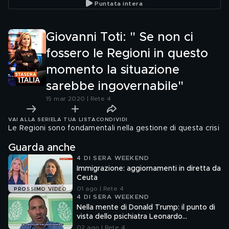
Puntata intera
smontarlo"
Giovanni Toti: " Se non ci
fossero le Regioni in questo
momento la situazione
sarebbe ingovernabile"
15 mar 2020 | Rete 4
VAI ALLA SERIE
LA TUA LISTA
CONDIVIDI
Le Regioni sono fondamentali nella gestione di questa crisi
Guarda anche
4 DI SERA WEEKEND
Immigrazione: aggiornamenti in diretta da
Ceuta
01 ago | Rete 4
PROSSIMO VIDEO
4 DI SERA WEEKEND
Nella mente di Donald Trump: il punto di
vista dello psichiatra Leonardo
Mendolicchio
02 ago | Rete 4