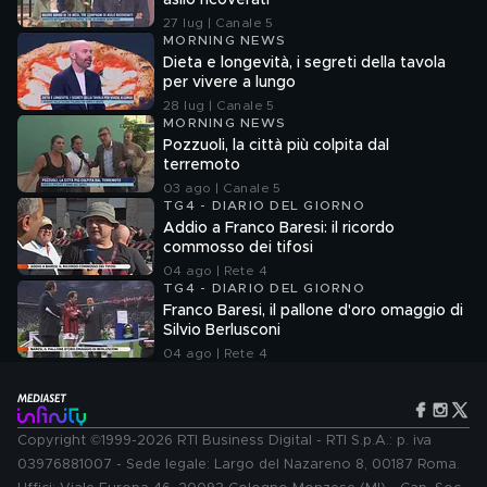
asilo ricoverati
27 lug | Canale 5
MORNING NEWS
Dieta e longevità, i segreti della tavola
per vivere a lungo
28 lug | Canale 5
MORNING NEWS
Pozzuoli, la città più colpita dal
terremoto
03 ago | Canale 5
TG4 - DIARIO DEL GIORNO
Addio a Franco Baresi: il ricordo
commosso dei tifosi
04 ago | Rete 4
TG4 - DIARIO DEL GIORNO
Franco Baresi, il pallone d'oro omaggio di
Silvio Berlusconi
04 ago | Rete 4
Copyright ©1999-2026 RTI Business Digital - RTI S.p.A.: p. iva
03976881007 - Sede legale: Largo del Nazareno 8, 00187 Roma.