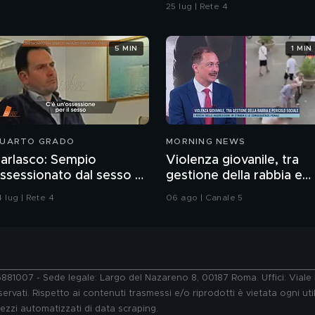
omicidio
25 lug | Rete 4
5 MIN
1 MIN
UARTO GRADO
MORNING NEWS
arlasco: Sempio
Violenza giovanile, tra
ssessionato dal sesso o
gestione della rabbia e
agazzo rispettoso?
pericolo sociale: parla il
 lug | Rete 4
06 ago | Canale 5
Prof. Pierpaolo Limone
76881007 - Sede legale: Largo del Nazareno 8, 00187 Roma. Uffici: Vial
ervati. Rispetto ai contenuti trasmessi e/o riprodotti è vietata ogni uti
 mezzi automatizzati di data scraping.