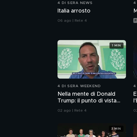
4 DI SERA NEWS
4
Italia arrosto
M
06 ago | Rete 4
P
1 MIN
4 DI SERA WEEKEND
4
Nella mente di Donald
E
Trump: il punto di vista
l
dello psichiatra Leonardo
I
02 ago | Rete 4
0
Mendolicchio
3 MIN