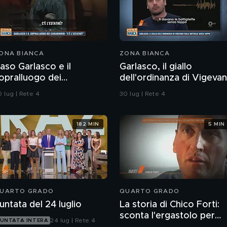
ONA BIANCA
ZONA BIANCA
aso Garlasco e il
Garlasco, il giallo
opralluogo dei
dell'ordinanza di Vigeva
arabinieri
sulle bottiglie senza
 lug | Rete 4
30 lug | Rete 4
tappo
182 MIN
5 MIN
UARTO GRADO
QUARTO GRADO
untata del 24 luglio
La storia di Chico Forti:
sconta l'ergastolo per
24 lug | Rete 4
UNTATA INTERA