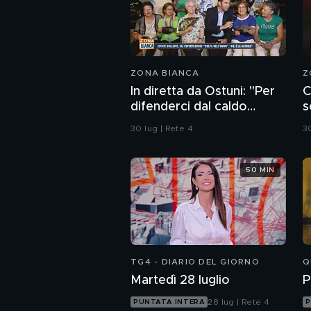
ZONA BIANCA
Z
In diretta da Ostuni: "Per
C
difenderci dal caldo
s
abbiamo solo i ventagli"
C
30 lug | Rete 4
30
50 MIN
TG4 - DIARIO DEL GIORNO
Q
Martedì 28 luglio
P
28 lug | Rete 4
PUNTATA INTERA
P