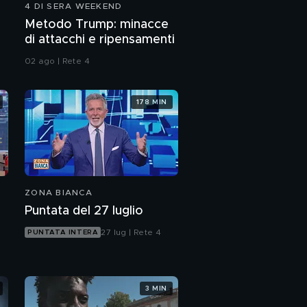
4 DI SERA WEEKEND
Metodo Trump: minacce
di attacchi e ripensamenti
02 ago | Rete 4
178 MIN
ZONA BIANCA
Puntata del 27 luglio
27 lug | Rete 4
PUNTATA INTERA
3 MIN