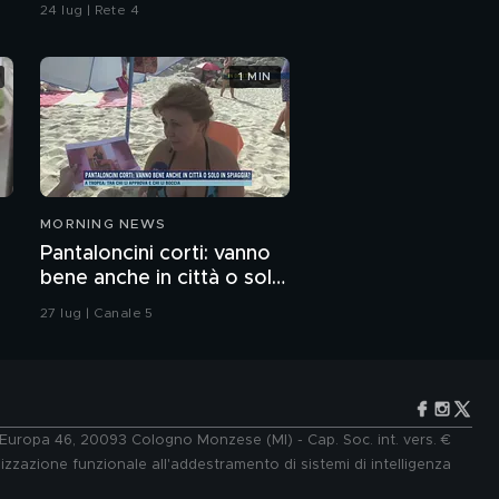
24 lug | Rete 4
1 MIN
MORNING NEWS
Pantaloncini corti: vanno
bene anche in città o solo
in spiaggia?
27 lug | Canale 5
e Europa 46, 20093 Cologno Monzese (MI) - Cap. Soc. int. vers. €
lizzazione funzionale all'addestramento di sistemi di intelligenza