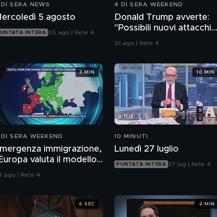
 DI SERA NEWS
4 DI SERA WEEKEND
ercoledì 5 agosto
Donald Trump avverte:
"Possibili nuovi attacchi
05 ago | Rete 4
UNTATA INTERA
all'Iran"
01 ago | Rete 4
3 MIN
10 MIN
 DI SERA WEEKEND
10 MINUTI
mergenza immigrazione,
Lunedì 27 luglio
'Europa valuta il modello
27 lug | Rete 4
PUNTATA INTERA
talia
2 ago | Rete 4
6 SEC
2 MIN