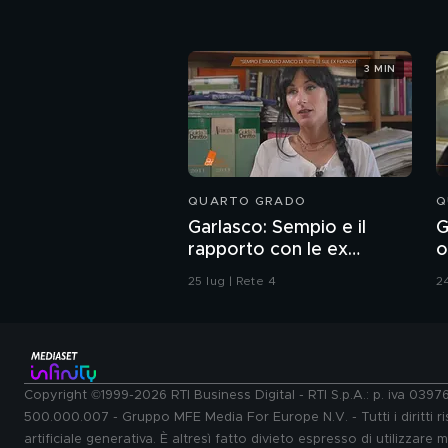
3 MIN
QUARTO GRADO
Q
Garlasco: Sempio e il
G
rapporto con le ex
o
fidanzate
r
25 lug | Rete 4
24
Copyright ©1999-2026 RTI Business Digital - RTI S.p.A.: p. iva 039
500.000.007 - Gruppo MFE Media For Europe N.V. - Tutti i diritti ris
artificiale generativa. È altresì fatto divieto espresso di utilizzare