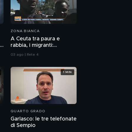
ZONA BIANCA
A Ceuta tra paura e
no
rabbia, i migranti:
"Sognamo l'Europa"
03 ago | Rete 4
1 MIN
QUARTO GRADO
Garlasco: le tre telefonate
di Sempio