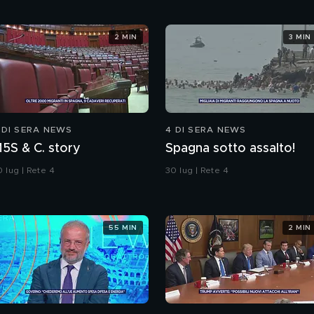
2 MIN
3 MIN
 DI SERA NEWS
4 DI SERA NEWS
M5S & C. story
Spagna sotto assalto!
 lug | Rete 4
30 lug | Rete 4
55 MIN
2 MIN