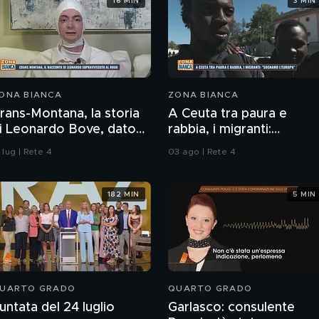
16 MIN
3 MIN
ONA BIANCA
ZONA BIANCA
rans-Montana, la storia
A Ceuta tra paura e
i Leonardo Bove, dato
rabbia, i migranti:
er disperso nel rogo
"Sognamo l'Europa"
 lug | Rete 4
03 ago | Rete 4
182 MIN
5 MIN
UARTO GRADO
QUARTO GRADO
untata del 24 luglio
Garlasco: consulente