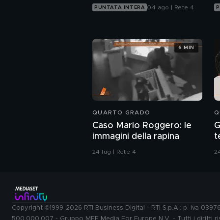
04 ago | Rete 4
PUNTATA INTERA
P
6 MIN
QUARTO GRADO
Q
Caso Mario Roggero: le
G
immagini della rapina
t
d
24 lug | Rete 4
24
Copyright ©1999-2026 RTI Business Digital - RTI S.p.A.: p. iva 039
500.000.007 - Gruppo MFE Media For Europe N.V. - Tutti i diritti ris