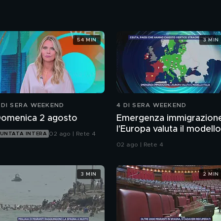
54 MIN
3 MIN
 DI SERA WEEKEND
4 DI SERA WEEKEND
omenica 2 agosto
Emergenza immigrazion
l'Europa valuta il modello
02 ago | Rete 4
UNTATA INTERA
Italia
02 ago | Rete 4
3 MIN
2 MIN