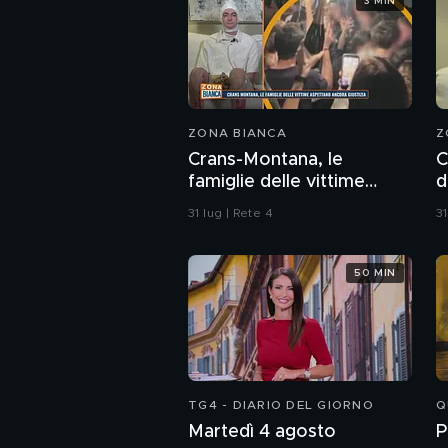
3 MIN
ZONA BIANCA
Z
Crans-Montana, le
C
famiglie delle vittime
d
aspettano ancora
p
31 lug | Rete 4
31
giustizia
50 MIN
TG4 - DIARIO DEL GIORNO
Q
Martedì 4 agosto
P