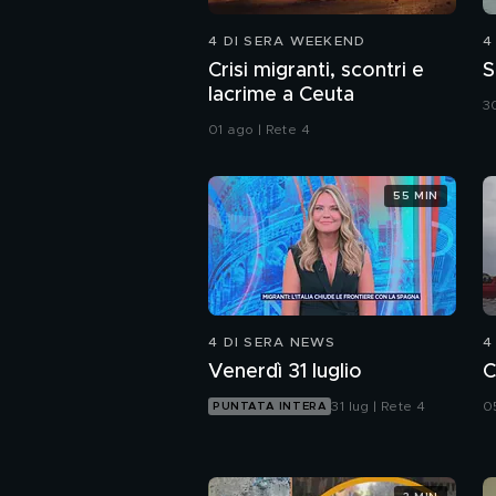
4 DI SERA WEEKEND
4
Crisi migranti, scontri e
S
lacrime a Ceuta
30
01 ago | Rete 4
55 MIN
4 DI SERA NEWS
4
Venerdì 31 luglio
C
31 lug | Rete 4
0
PUNTATA INTERA