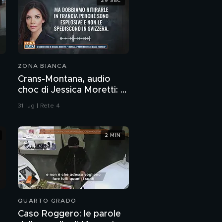
29 SEC
ZONA BIANCA
Crans-Montana, audio
choc di Jessica Moretti: "I
bengala? Fatti arrivare
31 lug | Rete 4
dalla Francia"
2 MIN
QUARTO GRADO
Caso Roggero: le parole