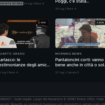
Poggi, c'è stata
24 lug | Rete 4
UNTATA INTERA
contaminazione sulle
24 lug | Rete 4
unghie?
5 MIN
1 MIN
UARTO GRADO
MORNING NEWS
arlasco: le
Pantaloncini corti: vanno
estimonianze degli amici
bene anche in città o sol
i Marco Poggi
in spiaggia?
 lug | Rete 4
27 lug | Canale 5
76881007 - Sede legale: Largo del Nazareno 8, 00187 Roma. Uffici: Vial
ervati. Rispetto ai contenuti trasmessi e/o riprodotti è vietata ogni uti