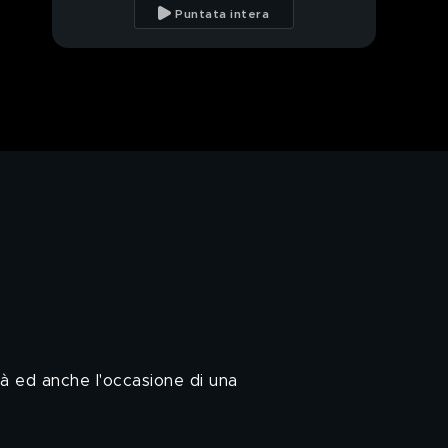
l'inadempienza
Puntata intera
Conte e Renzi, lo
scontro infinito
Federico Rampini,
l'Italia vista da fuori
2020, un anno da
dimenticare
PROSSIMO VIDEO
Federico Rampini sulle
elezioni Usa
L'oroscopo dei leader
politici
ità ed anche l'occasione di una
Il voto ai politici: Conte
e Renzi