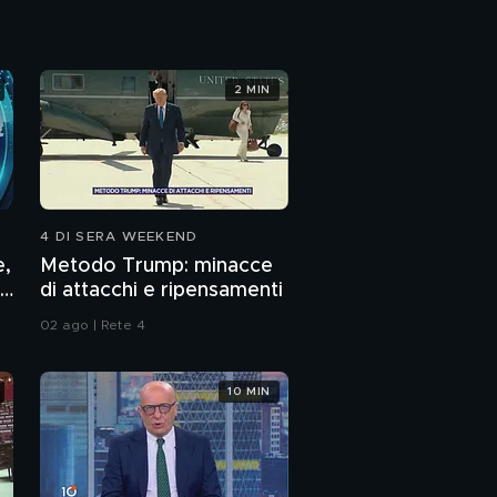
Un capodanno senza
fuochi d'artificio
2 MIN
Il voto ai politici: Salvini
e Meloni
Il voto ai politici: Silvio
Berlusconi
4 DI SERA WEEKEND
e,
Metodo Trump: minacce
di attacchi e ripensamenti
02 ago | Rete 4
10 MIN