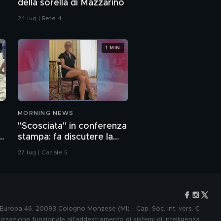
della sorella di Mazzarino
24 lug | Rete 4
1 MIN
MORNING NEWS
"Scosciata" in conferenza
o
stampa: fa discutere la
vicesindaca di Livorno
27 lug | Canale 5
e Europa 46, 20093 Cologno Monzese (MI) - Cap. Soc. int. vers. €
lizzazione funzionale all'addestramento di sistemi di intelligenza