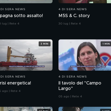
 DI SERA NEWS
4 DI SERA NEWS
pagna sotto assalto!
M5S & C. story
 lug | Rete 4
30 lug | Rete 4
3 MIN
1 MIN
 DI SERA NEWS
4 DI SERA NEWS
risi energetica!
Il tavolo del "Campo
Largo"
5 ago | Rete 4
05 ago | Rete 4