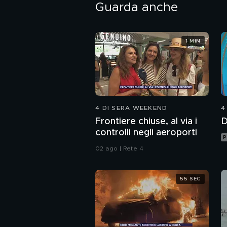
Guarda anche
1 MIN
4 DI SERA WEEKEND
4
Frontiere chiuse, al via i
D
controlli negli aeroporti
P
02 ago | Rete 4
55 SEC