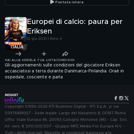
Puntata intera
Europei di calcio: paura per
Eriksen
12 giu 2021 | Rete 4
VAI ALLA SERIE
LA TUA LISTA
CONDIVIDI
Gli aggiornamenti sulle condizioni del giocatore Eriksen
accasciatosi a terra durante Danimarca-Finlandia. Oraè in
ospedale, cosciente e parla
Copyright ©1999-2026 RTI Business Digital - RTI S.p.A.: p. iva
03976881007 - Sede legale: Largo del Nazareno 8, 00187 Roma.
Uffici: Viale Europa 46, 20093 Cologno Monzese (MI) - Cap. Soc.
int. vers. € 500.000.007 - Gruppo MFE Media For Europe N.V. -
Tutti i diritti riservati. Rispetto ai contenuti trasmessi e/o