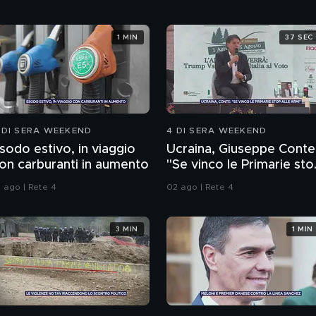
1 MIN
37 SEC
 DI SERA WEEKEND
4 DI SERA WEEKEND
sodo estivo, in viaggio
Ucraina, Giuseppe Conte
on carburanti in aumento
"Se vinco le Primarie sto
alle armi"
1 ago | Rete 4
02 ago | Rete 4
3 MIN
1 MIN