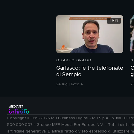
1 MIN
QUARTO GRADO
Q
Garlasco: le tre telefonate
C
di Sempio
g
24 lug | Rete 4
25
Copyright ©1999-2026 RTI Business Digital - RTI S.p.A.: p. iva 039
500.000.007 - Gruppo MFE Media For Europe N.V. - Tutti i diritti ris
artificiale generativa. È altresì fatto divieto espresso di utilizzare