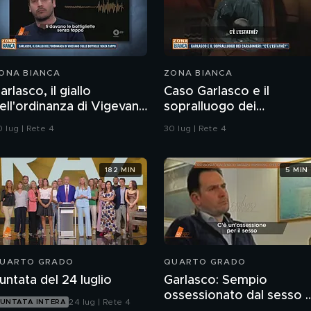
ONA BIANCA
ZONA BIANCA
arlasco, il giallo
Caso Garlasco e il
ell'ordinanza di Vigevano
sopralluogo dei
ulle bottiglie senza
Carabinieri
 lug | Rete 4
30 lug | Rete 4
appo
182 MIN
5 MIN
UARTO GRADO
QUARTO GRADO
untata del 24 luglio
Garlasco: Sempio
ossessionato dal sesso 
24 lug | Rete 4
UNTATA INTERA