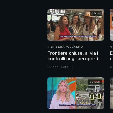
1 MIN
4 DI SERA WEEKEND
4
Frontiere chiuse, al via i
E
controlli negli aeroporti
c
02 ago | Rete 4
0
32 SEC