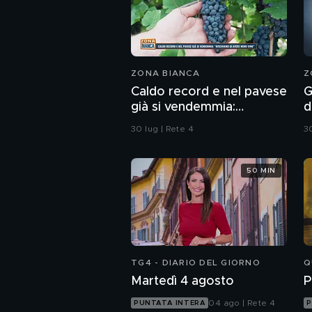
ZONA BIANCA
Z
Caldo record e nel pavese
G
già si vendemmia:
d
"Rischiamo di avere meno
s
30 lug | Rete 4
30
vino"
t
50 MIN
TG4 - DIARIO DEL GIORNO
Q
Martedì 4 agosto
P
04 ago | Rete 4
PUNTATA INTERA
P