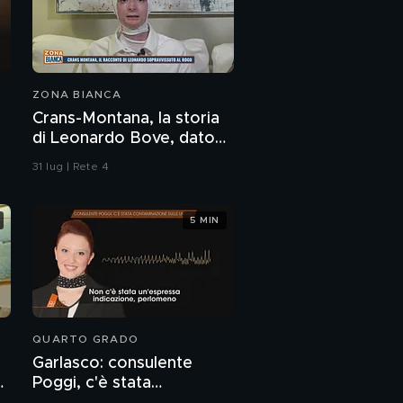
ZONA BIANCA
Crans-Montana, la storia
di Leonardo Bove, dato
per disperso nel rogo
31 lug | Rete 4
5 MIN
QUARTO GRADO
Garlasco: consulente
o
Poggi, c'è stata