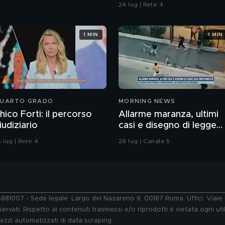
ragazzo rispettoso?
24 lug | Rete 4
1 MIN
1 MIN
UARTO GRADO
MORNING NEWS
hico Forti: il percorso
Allarme maranza, ultimi
iudiziario
casi e disegno di legge
sull'imputabilità
 lug | Rete 4
28 lug | Canale 5
76881007 - Sede legale: Largo del Nazareno 8, 00187 Roma. Uffici: Vial
ervati. Rispetto ai contenuti trasmessi e/o riprodotti è vietata ogni uti
 mezzi automatizzati di data scraping.