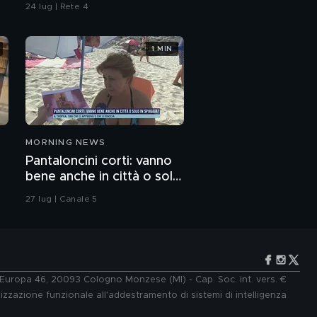
contaminazione sulle
24 lug | Rete 4
unghie?
1 MIN
MORNING NEWS
Pantaloncini corti: vanno
bene anche in città o solo
in spiaggia?
27 lug | Canale 5
e Europa 46, 20093 Cologno Monzese (MI) - Cap. Soc. int. vers. €
lizzazione funzionale all'addestramento di sistemi di intelligenza