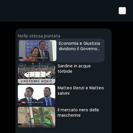
Nella stessa puntata
Economia e Giustizia
dividono il Governo
italiano
Sardine in acque
torbide
PROSSIMO VIDEO
Matteo Renzi e Matteo
salvini
Il mercato nero delle
mascherine