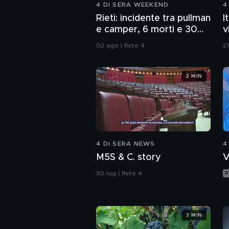
4 DI SERA WEEKEND
4
Rieti: incidente tra pullman
I
e camper, 6 morti e 30
v
feriti
02 ago | Rete 4
27
2 MIN
4 DI SERA NEWS
4
M5S & C. story
V
30 lug | Rete 4
P
3 MIN