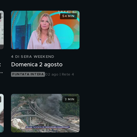
54 MIN
4 DI SERA WEEKEND
:
Domenica 2 agosto
p
02 ago | Rete 4
PUNTATA INTERA
3 MIN