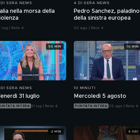
 DI SERA NEWS
4 DI SERA NEWS
talia nella morsa della
Pedro Sanchez, paladino
iolenza
della sinistra europea
 lug | Rete 4
03 ago | Rete 4
55 MIN
10 MIN
 DI SERA NEWS
10 MINUTI
enerdì 31 luglio
Mercoledì 5 agosto
31 lug | Rete 4
05 ago | Rete 4
UNTATA INTERA
PUNTATA INTERA
2 MIN
6 SEC