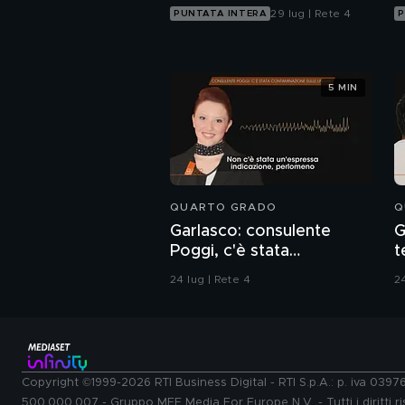
29 lug | Rete 4
PUNTATA INTERA
P
5 MIN
QUARTO GRADO
Q
Garlasco: consulente
G
Poggi, c'è stata
t
contaminazione sulle
d
24 lug | Rete 4
24
unghie?
Copyright ©1999-2026 RTI Business Digital - RTI S.p.A.: p. iva 039
500.000.007 - Gruppo MFE Media For Europe N.V. - Tutti i diritti ris