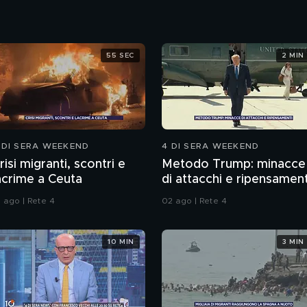
55 SEC
2 MIN
 DI SERA WEEKEND
4 DI SERA WEEKEND
risi migranti, scontri e
Metodo Trump: minacce
acrime a Ceuta
di attacchi e ripensament
1 ago | Rete 4
02 ago | Rete 4
10 MIN
3 MIN