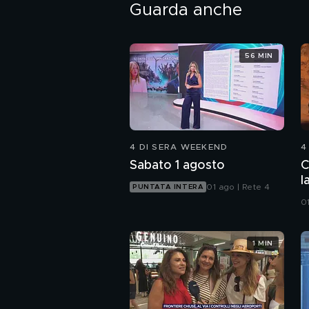
Guarda anche
56 MIN
4 DI SERA WEEKEND
4
Sabato 1 agosto
C
l
01 ago | Rete 4
PUNTATA INTERA
0
1 MIN