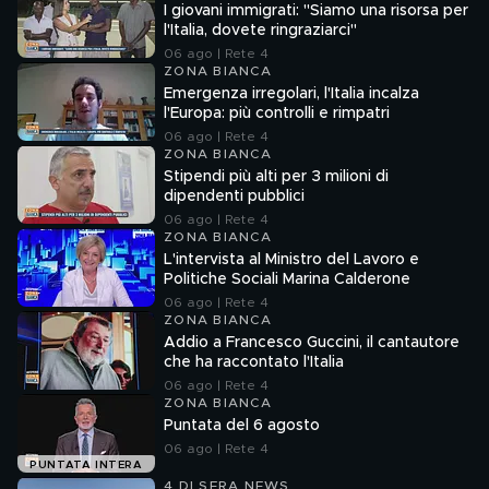
I giovani immigrati: "Siamo una risorsa per
l'Italia, dovete ringraziarci"
06 ago | Rete 4
ZONA BIANCA
Emergenza irregolari, l'Italia incalza
l'Europa: più controlli e rimpatri
06 ago | Rete 4
ZONA BIANCA
Stipendi più alti per 3 milioni di
dipendenti pubblici
06 ago | Rete 4
ZONA BIANCA
L'intervista al Ministro del Lavoro e
Politiche Sociali Marina Calderone
06 ago | Rete 4
ZONA BIANCA
Addio a Francesco Guccini, il cantautore
che ha raccontato l'Italia
06 ago | Rete 4
ZONA BIANCA
Puntata del 6 agosto
06 ago | Rete 4
PUNTATA INTERA
4 DI SERA NEWS