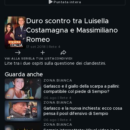
Puntata intera
Duro scontro tra Luisella
Costamagna e Massimiliano
Romeo
17 set 2018 | Rete 4
VAI ALLA SERIE
LA TUA LISTA
CONDIVIDI
Lite tra i due ospiti sulla questione dei clandestini.
Guarda anche
ZONA BIANCA
Garlasco e il giallo della scarpa a pallini:
compatibile col piede di Sempio?
06 ago | Rete 4
ZONA BIANCA
Garlasco e la nuova inchiesta: ecco cosa
pensa il pool difensivo di Sempio
06 ago | Rete 4
ZONA BIANCA