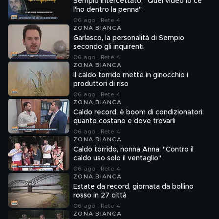
Sempio intercettato: "Quel video io ce
l'ho dentro la penna"
06 ago | Rete 4
ZONA BIANCA
Garlasco, la personalità di Sempio
secondo gli inquirenti
06 ago | Rete 4
ZONA BIANCA
Il caldo torrido mette in ginocchio i
produttori di riso
06 ago | Rete 4
ZONA BIANCA
Caldo record, è boom di condizionatori:
quanto costano e dove trovarli
06 ago | Rete 4
ZONA BIANCA
Caldo torrido, nonna Anna: "Contro il
caldo uso solo il ventaglio"
06 ago | Rete 4
ZONA BIANCA
Estate da record, giornata da bollino
rosso in 27 città
06 ago | Rete 4
ZONA BIANCA