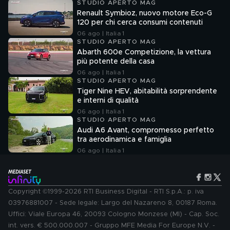
STUDIO APERTO MAG
Renault Symbioz, nuovo motore Eco-G
120 per chi cerca consumi contenuti
06 ago | Italia 1
STUDIO APERTO MAG
Abarth 600e Competizione, la vettura
più potente della casa
06 ago | Italia 1
STUDIO APERTO MAG
Tiger Nine HEV, abitabilità sorprendente
e interni di qualità
06 ago | Italia 1
STUDIO APERTO MAG
Audi A6 Avant, compromesso perfetto
tra aerodinamica e famiglia
06 ago | Italia 1
Copyright ©1999-2026 RTI Business Digital - RTI S.p.A.: p. iva
03976881007 - Sede legale: Largo del Nazareno 8, 00187 Roma.
Uffici: Viale Europa 46, 20093 Cologno Monzese (MI) - Cap. Soc.
int. vers. € 500.000.007 - Gruppo MFE Media For Europe N.V. -