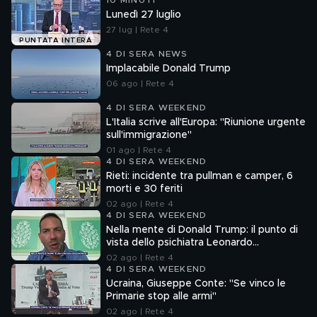
10 MINUTI
Lunedì 27 luglio
27 lug | Rete 4
PUNTATA INTERA
4 DI SERA NEWS
Implacabile Donald Trump
06 ago | Rete 4
4 DI SERA WEEKEND
L'Italia scrive all'Europa: "Riunione urgente
sull'immigrazione"
01 ago | Rete 4
4 DI SERA WEEKEND
Rieti: incidente tra pullman e camper, 6
morti e 30 feriti
02 ago | Rete 4
4 DI SERA WEEKEND
Nella mente di Donald Trump: il punto di
vista dello psichiatra Leonardo
Mendolicchio
02 ago | Rete 4
4 DI SERA WEEKEND
Ucraina, Giuseppe Conte: "Se vinco le
Primarie stop alle armi"
02 ago | Rete 4