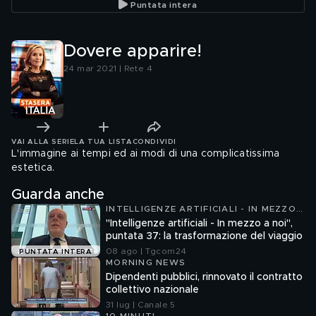
Puntata intera
Dovere apparire!
24 mar 2021 | Rete 4
VAI ALLA SERIE
LA TUA LISTA
CONDIVIDI
L'immagine ai tempi ed ai modi di una complicatissima
estetica.
Guarda anche
INTELLIGENZE ARTIFICIALI - IN MEZZO
A NOI
"Intelligenze artificiali - In mezzo a noi",
puntata 37: la trasformazione del viaggio
08 ago | Tgcom24
PUNTATA INTERA
MORNING NEWS
Dipendenti pubblici, rinnovato il contratto
collettivo nazionale
31 lug | Canale 5