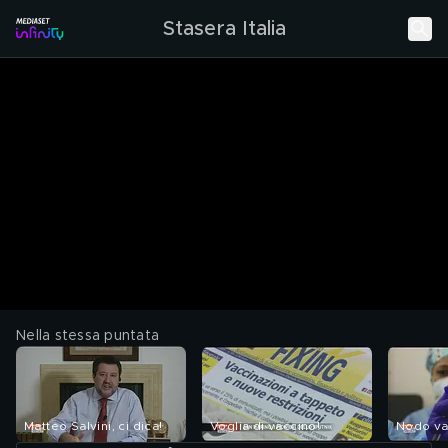
Stasera Italia
Nella stessa puntata
Matteo Salvini, ci dica!
Voglia di vaccino!
Nodo va