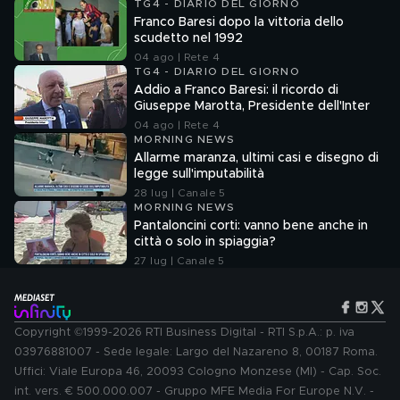
TG4 - DIARIO DEL GIORNO
Franco Baresi dopo la vittoria dello
scudetto nel 1992
04 ago | Rete 4
TG4 - DIARIO DEL GIORNO
Addio a Franco Baresi: il ricordo di
Giuseppe Marotta, Presidente dell'Inter
04 ago | Rete 4
MORNING NEWS
Allarme maranza, ultimi casi e disegno di
legge sull'imputabilità
28 lug | Canale 5
MORNING NEWS
Pantaloncini corti: vanno bene anche in
città o solo in spiaggia?
27 lug | Canale 5
Copyright ©1999-2026 RTI Business Digital - RTI S.p.A.: p. iva
03976881007 - Sede legale: Largo del Nazareno 8, 00187 Roma.
Uffici: Viale Europa 46, 20093 Cologno Monzese (MI) - Cap. Soc.
int. vers. € 500.000.007 - Gruppo MFE Media For Europe N.V. -