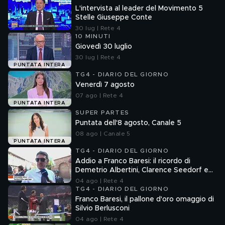
L'intervista al leader del Movimento 5
Stelle Giuseppe Conte
30 lug | Rete 4
10 MINUTI
Giovedì 30 luglio
30 lug | Rete 4
PUNTATA INTERA
TG4 - DIARIO DEL GIORNO
Venerdì 7 agosto
07 ago | Rete 4
PUNTATA INTERA
SUPER PARTES
Puntata dell'8 agosto, Canale 5
08 ago | Canale 5
PUNTATA INTERA
TG4 - DIARIO DEL GIORNO
Addio a Franco Baresi: il ricordo di
Demetrio Albertini, Clarence Seedorf e
Giovanni Galli
04 ago | Rete 4
TG4 - DIARIO DEL GIORNO
Franco Baresi, il pallone d'oro omaggio di
Silvio Berlusconi
04 ago | Rete 4