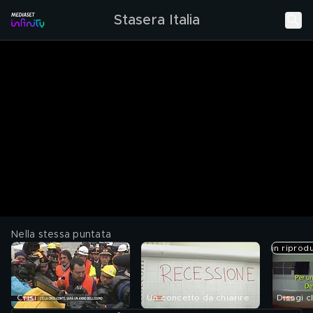
Stasera Italia
Nella stessa puntata
in riprod
Crisi
Un concetto da chiarire
Disagi cl