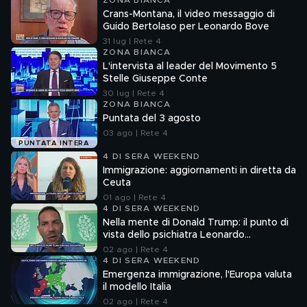
ZONA BIANCA
Crans-Montana, il video messaggio di
Guido Bertolaso per Leonardo Bove
31 lug | Rete 4
ZONA BIANCA
L'intervista al leader del Movimento 5
Stelle Giuseppe Conte
30 lug | Rete 4
ZONA BIANCA
Puntata del 3 agosto
03 ago | Rete 4
PUNTATA INTERA
4 DI SERA WEEKEND
Immigrazione: aggiornamenti in diretta da
Ceuta
01 ago | Rete 4
4 DI SERA WEEKEND
Nella mente di Donald Trump: il punto di
vista dello psichiatra Leonardo
Mendolicchio
02 ago | Rete 4
4 DI SERA WEEKEND
Emergenza immigrazione, l'Europa valuta
il modello Italia
02 ago | Rete 4