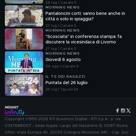
28 lug | Canale 5
MORNING NEWS
Pantaloncini corti: vanno bene anche in
città o solo in spiaggia?
27 lug | Canale 5
MORNING NEWS
"Scosciata" in conferenza stampa: fa
discutere la vicesindaca di Livorno
27 lug | Canale 5
MORNING NEWS
Giovedì 6 agosto
06 ago | Canale 5
PUNTATA INTERA
IL TG DEI RAGAZZI
Puntata del 26 luglio
26 lug | Tgcom24
Copyright ©1999-2026 RTI Business Digital - RTI S.p.A.: p. iva
03976881007 - Sede legale: Largo del Nazareno 8, 00187 Roma.
Uffici: Viale Europa 46, 20093 Cologno Monzese (MI) - Cap. Soc.