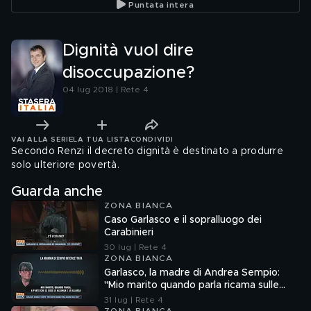
Puntata intera
Dignità vuol dire
disoccupazione?
04 lug 2018 | Rete 4
VAI ALLA SERIE
LA TUA LISTA
CONDIVIDI
Secondo Renzi il decreto dignità è destinato a produrre
solo ulteriore povertà.
Guarda anche
ZONA BIANCA
Caso Garlasco e il sopralluogo dei
Carabinieri
30 lug | Rete 4
ZONA BIANCA
Garlasco, la madre di Andrea Sempio:
"Mio marito quando parla ricama sulle
cose"
31 lug | Rete 4