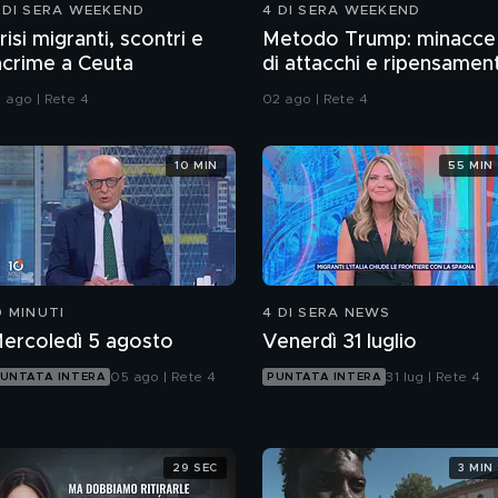
 DI SERA WEEKEND
4 DI SERA WEEKEND
risi migranti, scontri e
Metodo Trump: minacce
acrime a Ceuta
di attacchi e ripensament
1 ago | Rete 4
02 ago | Rete 4
10 MIN
55 MIN
0 MINUTI
4 DI SERA NEWS
ercoledì 5 agosto
Venerdì 31 luglio
05 ago | Rete 4
31 lug | Rete 4
UNTATA INTERA
PUNTATA INTERA
29 SEC
3 MIN