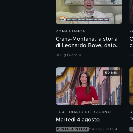
ZONA BIANCA
Z
Crans-Montana, la storia
C
di Leonardo Bove, dato
c
per disperso nel rogo
b
31 lug | Rete 4
31
d
50 MIN
TG4 - DIARIO DEL GIORNO
Q
Martedì 4 agosto
P
04 ago | Rete 4
PUNTATA INTERA
P