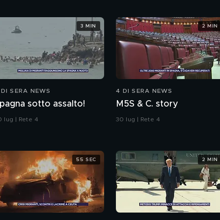
3 MIN
2 MIN
 DI SERA NEWS
4 DI SERA NEWS
pagna sotto assalto!
M5S & C. story
 lug | Rete 4
30 lug | Rete 4
55 SEC
2 MIN