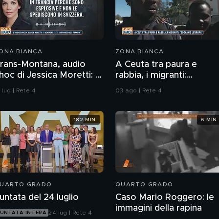
ONA BIANCA
ZONA BIANCA
rans-Montana, audio
A Ceuta tra paura e
hoc di Jessica Moretti: "I
rabbia, i migranti:
engala? Fatti arrivare
"Sognamo l'Europa"
 lug | Rete 4
03 ago | Rete 4
alla Francia"
182 MIN
6 MIN
UARTO GRADO
QUARTO GRADO
untata del 24 luglio
Caso Mario Roggero: le
immagini della rapina
24 lug | Rete 4
UNTATA INTERA