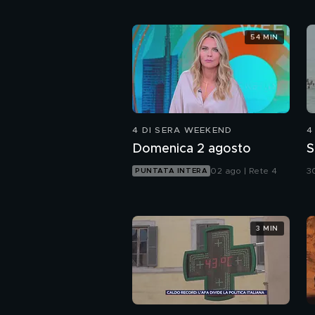
54 MIN
4 DI SERA WEEKEND
4
Domenica 2 agosto
S
02 ago | Rete 4
30
PUNTATA INTERA
3 MIN