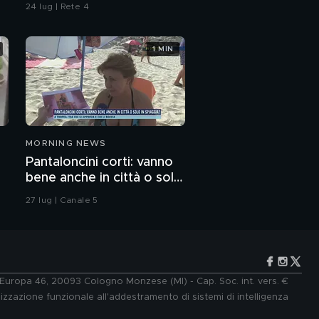
24 lug | Rete 4
1 MIN
MORNING NEWS
Pantaloncini corti: vanno
bene anche in città o solo
in spiaggia?
27 lug | Canale 5
e Europa 46, 20093 Cologno Monzese (MI) - Cap. Soc. int. vers. €
lizzazione funzionale all'addestramento di sistemi di intelligenza