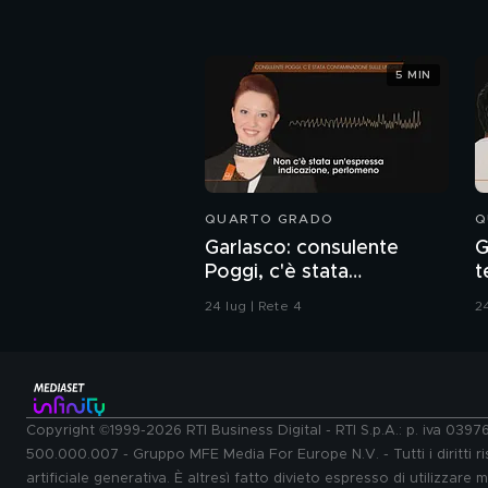
5 MIN
QUARTO GRADO
Q
Garlasco: consulente
G
Poggi, c'è stata
t
contaminazione sulle
d
24 lug | Rete 4
24
unghie?
Copyright ©1999-2026 RTI Business Digital - RTI S.p.A.: p. iva 039
500.000.007 - Gruppo MFE Media For Europe N.V. - Tutti i diritti ris
artificiale generativa. È altresì fatto divieto espresso di utilizzare