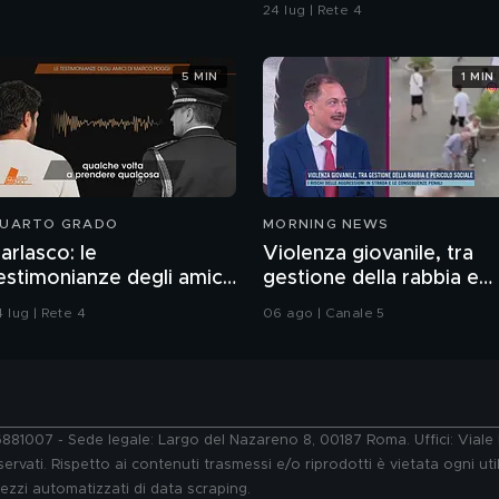
24 lug | Rete 4
5 MIN
1 MIN
UARTO GRADO
MORNING NEWS
arlasco: le
Violenza giovanile, tra
estimonianze degli amici
gestione della rabbia e
i Marco Poggi
pericolo sociale: parla il
 lug | Rete 4
06 ago | Canale 5
Prof. Pierpaolo Limone
76881007 - Sede legale: Largo del Nazareno 8, 00187 Roma. Uffici: Vial
ervati. Rispetto ai contenuti trasmessi e/o riprodotti è vietata ogni uti
 mezzi automatizzati di data scraping.