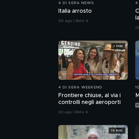
4 DI SERA NEWS
4
Italia arrosto
C
l
06 ago | Rete 4
0
1 MIN
4 DI SERA WEEKEND
1
Frontiere chiuse, al via i
M
controlli negli aeroporti
P
02 ago | Rete 4
16 MIN