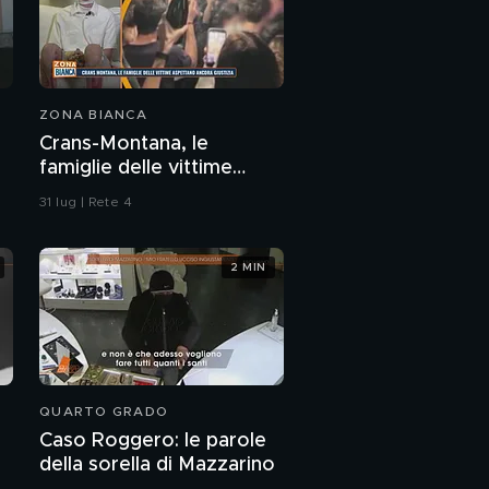
ZONA BIANCA
Crans-Montana, le
famiglie delle vittime
aspettano ancora
31 lug | Rete 4
giustizia
2 MIN
QUARTO GRADO
Caso Roggero: le parole
della sorella di Mazzarino