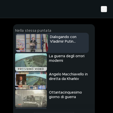
Nella stessa puntata
Dialogando con
Vladimir Putin...
La guerra degli orrori
moderni
PROSSIMO VIDEO
Angelo Macchiavello in
diretta da Kharkiv
Ottantacinquesimo
giorno di guerra
Mario Draghi alza la