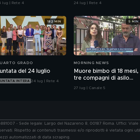
Pamela
 lug | Rete 4
24 lug | Rete 4
182 MIN
5 MIN
UARTO GRADO
MORNING NEWS
untata del 24 luglio
Muore bimbo di 18 mesi,
tre compagni di asilo
24 lug | Rete 4
UNTATA INTERA
ricoverati
27 lug | Canale 5
76881007 - Sede legale: Largo del Nazareno 8, 00187 Roma. Uffici: Vial
ervati. Rispetto ai contenuti trasmessi e/o riprodotti è vietata ogni uti
 mezzi automatizzati di data scraping.