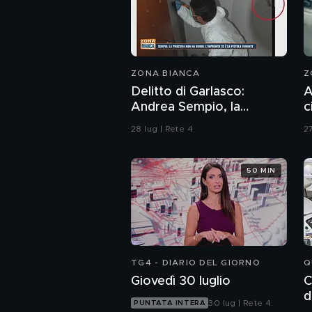
ZONA BIANCA
Z
Delitto di Garlasco:
A
Andrea Sempio, la
c
Procura di Pavia non ha
28 lug | Rete 4
27
dubbi: l'impronta 33 è la
pistola fumante
50 MIN
TG4 - DIARIO DEL GIORNO
Q
Giovedì 30 luglio
C
d
30 lug | Rete 4
PUNTATA INTERA