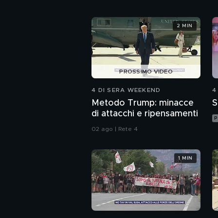
2 MIN
PROSSIMO VIDEO
4 DI SERA WEEKEND
4
Metodo Trump: minacce
S
di attacchi e ripensamenti
P
02 ago | Rete 4
1 MIN