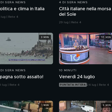
 DI SERA NEWS
4 DI SERA NEWS
olitica e clima in Italia
Città italiane nella morsa
del Sole
 lug | Rete 4
29 lug | Rete 4
3 MIN
10 MIN
 DI SERA NEWS
10 MINUTI
pagna sotto assalto!
Venerdì 24 luglio
 lug | Rete 4
24 lug | Rete 4
PUNTATA INTERA
1 MIN
8 MIN