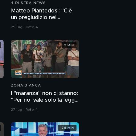
4 DI SERA NEWS
Matteo Piantedosi: "C'è
un pregiudizio nei
confronti della polizia"
29 lug | Rete 4
2 MIN
ZONA BIANCA
I "maranza" non ci stanno:
"Per noi vale solo la legge
della strada"
27 lug | Rete 4
178 MIN