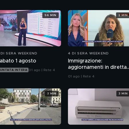
56 MIN
2 MIN
 DI SERA WEEKEND
4 DI SERA WEEKEND
abato 1 agosto
Immigrazione:
aggiornamenti in diretta
01 ago | Rete 4
UNTATA INTERA
da Ceuta
01 ago | Rete 4
3 MIN
3 MIN