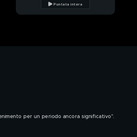
di una cura
Puntata intera
Covid-19: Maria Stella
Gelmini
Come resistere alla
quarantena
Covid-19: il virus resta
nell'aria?
enimento per un periodo ancora significativo".