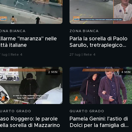
ONA BIANCA
ZONA BIANCA
llarme "maranza" nelle
Parla la sorella di Paolo
ittà italiane
Sarullo, tretraplegico
dopo l'aggressione di un
 lug | Rete 4
27 lug | Rete 4
baby gang
2 MIN
4 MIN
UARTO GRADO
QUARTO GRADO
aso Roggero: le parole
Pamela Genini: l'astio di
ella sorella di Mazzarino
Dolci per la famiglia di