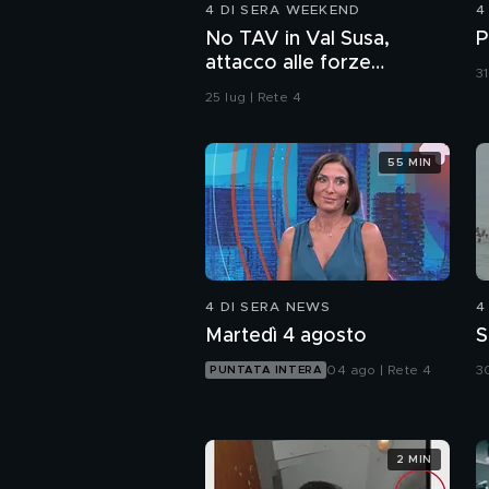
4 DI SERA WEEKEND
4
No TAV in Val Susa,
P
attacco alle forze
31
dell'ordine
25 lug | Rete 4
55 MIN
4 DI SERA NEWS
4
Martedì 4 agosto
S
04 ago | Rete 4
30
PUNTATA INTERA
2 MIN