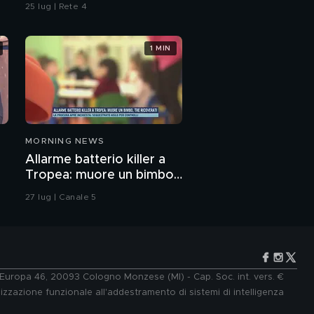
omicidio
25 lug | Rete 4
1 MIN
MORNING NEWS
Allarme batterio killer a
Tropea: muore un bimbo,
tre ricoverati
27 lug | Canale 5
e Europa 46, 20093 Cologno Monzese (MI) - Cap. Soc. int. vers. €
lizzazione funzionale all'addestramento di sistemi di intelligenza