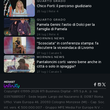
QUARTO GRADO
Chico Forti: il percorso giudiziario
25 lug | Rete 4
QUARTO GRADO
Pamela Genini: l'astio di Dolci per la
famiglia di Pamela
24 lug | Rete 4
MORNING NEWS
"Scosciata" in conferenza stampa: fa
discutere la vicesindaca di Livorno
27 lug | Canale 5
MORNING NEWS
Pantaloncini corti: vanno bene anche in
città o solo in spiaggia?
27 lug | Canale 5
Copyright ©1999-2026 RTI Business Digital - RTI S.p.A.: p. iva
03976881007 - Sede legale: Largo del Nazareno 8, 00187 Roma.
Uffici: Viale Europa 46, 20093 Cologno Monzese (MI) - Cap. Soc.
int. vers. € 500.000.007 - Gruppo MFE Media For Europe N.V. -