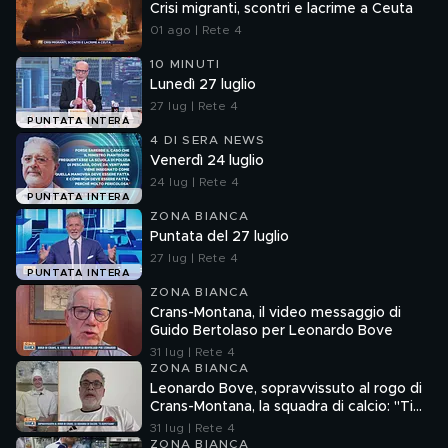
Crisi migranti, scontri e lacrime a Ceuta
01 ago | Rete 4
10 MINUTI
Lunedì 27 luglio
27 lug | Rete 4
PUNTATA INTERA
4 DI SERA NEWS
Venerdì 24 luglio
24 lug | Rete 4
PUNTATA INTERA
ZONA BIANCA
Puntata del 27 luglio
27 lug | Rete 4
PUNTATA INTERA
ZONA BIANCA
Crans-Montana, il video messaggio di
Guido Bertolaso per Leonardo Bove
31 lug | Rete 4
ZONA BIANCA
Leonardo Bove, sopravvissuto al rogo di
Crans-Montana, la squadra di calcio: "Ti
aspettiamo"
31 lug | Rete 4
ZONA BIANCA