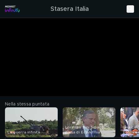
Stasera Italia
Nella stessa puntata
Lorenzo Bini Smaghi
Una cald
La guerra infinita
parla di Economia
politica 