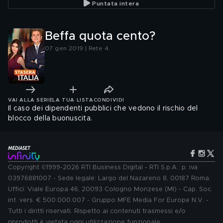
Puntata intera
Beffa quota cento?
07 gen 2019 | Rete 4
VAI ALLA SERIE
LA TUA LISTA
CONDIVIDI
Il caso dei dipendenti pubblici che vedono il rischio del
blocco della buonuscita.
Copyright ©1999-2026 RTI Business Digital - RTI S.p.A.: p. iva
03976881007 - Sede legale: Largo del Nazareno 8, 00187 Roma.
Uffici: Viale Europa 46, 20093 Cologno Monzese (MI) - Cap. Soc.
int. vers. € 500.000.007 - Gruppo MFE Media For Europe N.V. -
Tutti i diritti riservati. Rispetto ai contenuti trasmessi e/o
riprodotti è vietata ogni utilizzazione funzionale