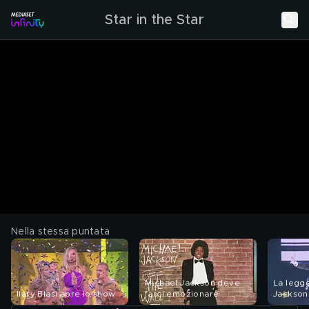
Star in the Star
Nella stessa puntata
Michael Jackson deve
La legg
Ilary Blasi apre lo show
farci emozionare
Jackson 
Stop 'Ti