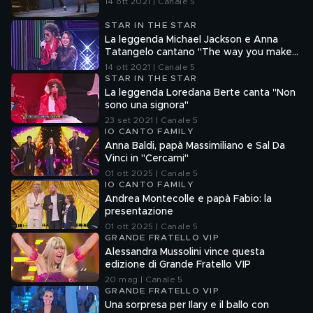
14 ott 2021 | Canale 5
STAR IN THE STAR
La leggenda Michael Jackson e Anna
Tatangelo cantano "The way you make
me feel"
14 ott 2021 | Canale 5
STAR IN THE STAR
La leggenda Loredana Berte canta "Non
sono una signora"
23 set 2021 | Canale 5
IO CANTO FAMILY
Anna Baldi, papà Massimiliano e Sal Da
Vinci in "Cercami"
01 ott 2025 | Canale 5
IO CANTO FAMILY
Andrea Montecolle e papà Fabio: la
presentazione
01 ott 2025 | Canale 5
GRANDE FRATELLO VIP
Alessandra Mussolini vince questa
edizione di Grande Fratello VIP
20 mag | Canale 5
GRANDE FRATELLO VIP
Una sorpresa per Ilary e il ballo con