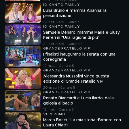
23 set 2021 | Canale 5
IO CANTO FAMILY
Luna Bruno e mamma Arianna: la
presentazione
24 set 2025 | Canale 5
IO CANTO FAMILY
Samuele Denaro, mamma Maria e Giusy
Ferreri in "Una ragione di più"
24 set 2025 | Canale 5
GRANDE FRATELLO VIP
I finalisti inaugurano la serata con una
coreografia
19 mag | Canale 5
GRANDE FRATELLO VIP
Alessandra Mussolini vince questa
edizione di Grande Fratello VIP
20 mag | Canale 5
GRANDE FRATELLO VIP
Renato Biancardi e Lucia Ilardo: dalla
gelosia al bacio
13 mag | Canale 5
VERISSIMO
Marco Bocci: "La mia storia d'amore con
Laura Chiatti"