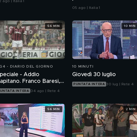
 ago | Italia 1
05 ago | Italia 1
56 MIN
10 MIN
G4 - DIARIO DEL GIORNO
10 MINUTI
peciale - Addio
Giovedì 30 luglio
apitano. Franco Baresi,
30 lug | Rete 4
PUNTATA INTERA
n grande italiano
04 ago | Rete 4
UNTATA INTERA
56 MIN
2 MIN