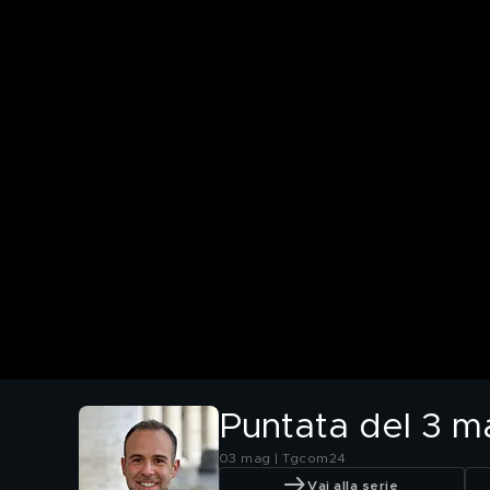
Puntata del 3 m
03 mag | Tgcom24
Vai alla serie