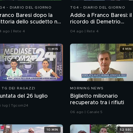
G4 - DIARIO DEL GIORNO
TG4 - DIARIO DEL GIORNO
ranco Baresi dopo la
Addio a Franco Baresi: il
ittoria dello scudetto nel
ricordo di Demetrio
992
Albertini, Clarence
4 ago | Rete 4
04 ago | Rete 4
Seedorf e Giovanni Galli
11 MIN
4 MIN
L TG DEI RAGAZZI
MORNING NEWS
untata del 26 luglio
Biglietto milionario
recuperato tra i rifiuti
6 lug | Tgcom24
06 ago | Canale 5
10 MIN
52 SEC