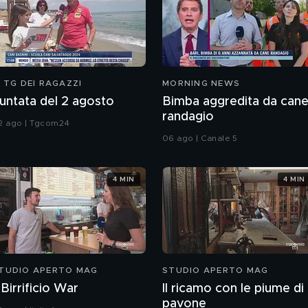
L TG DEI RAGAZZI
MORNING NEWS
untata del 2 agosto
Bimba aggredita da can
randagio
2 ago | Tgcom24
06 ago | Canale 5
4 MIN
4 MIN
TUDIO APERTO MAG
STUDIO APERTO MAG
l Birrificio War
Il ricamo con le piume di
pavone