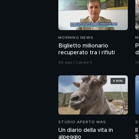
MORNING NEWS
M
Biglietto milionario
P
recuperato tra i rifiuti
d
c
06 ago | Canale 5
0
4 MIN
STUDIO APERTO MAG
S
Un diario della vita in
I
alpeggio
S