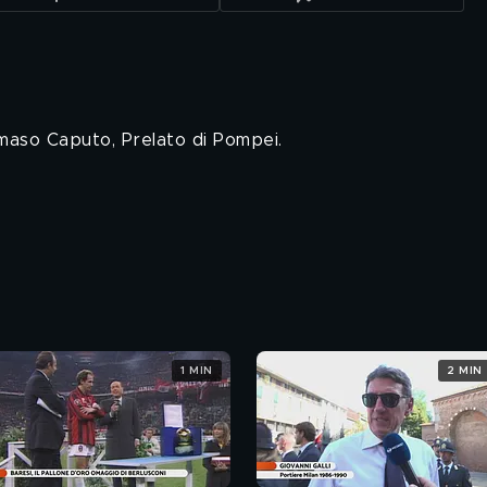
aso Caputo, Prelato di Pompei.
1 MIN
2 MIN