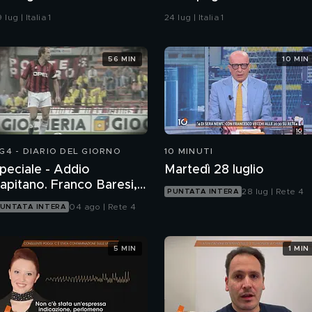
 lug | Italia 1
24 lug | Italia 1
56 MIN
10 MIN
G4 - DIARIO DEL GIORNO
10 MINUTI
peciale - Addio
Martedì 28 luglio
apitano. Franco Baresi,
28 lug | Rete 4
PUNTATA INTERA
n grande italiano
04 ago | Rete 4
UNTATA INTERA
5 MIN
1 MIN