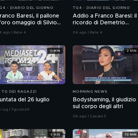
G4 - DIARIO DEL GIORNO
TG4 - DIARIO DEL GIORNO
ranco Baresi, il pallone
Addio a Franco Baresi: il
'oro omaggio di Silvio
ricordo di Demetrio
erlusconi
Albertini, Clarence
4 ago | Rete 4
04 ago | Rete 4
Seedorf e Giovanni Galli
11 MIN
2 MIN
L TG DEI RAGAZZI
MORNING NEWS
untata del 26 luglio
Bodyshaming, il giudizio
sul corpo degli altri
6 lug | Tgcom24
06 ago | Canale 5
3 MIN
10 MIN