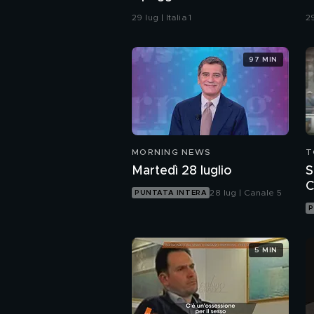
29 lug | Italia 1
29
97 MIN
MORNING NEWS
T
Martedì 28 luglio
S
C
28 lug | Canale 5
PUNTATA INTERA
u
P
5 MIN