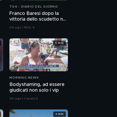
TG4 - DIARIO DEL GIORNO
Franco Baresi dopo la
vittoria dello scudetto nel
1992
04 ago | Rete 4
5 MIN
MORNING NEWS
Bodyshaming, ad essere
giudicati non solo i vip
06 ago | Canale 5
4 MIN