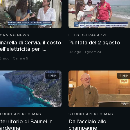
ORNING NEWS
IL TG DEI RAGAZZI
inarella di Cervia, il costo
Puntata del 2 agosto
ell'elettricità per i
02 ago | Tgcom24
ommercianti
6 ago | Canale 5
4 MIN
4 MIN
TUDIO APERTO MAG
STUDIO APERTO MAG
l territorio di Baunei in
Dall'acciaio allo
ardegna
champagne