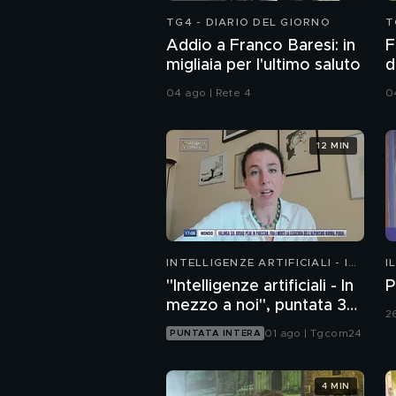
TG4 - DIARIO DEL GIORNO
T
Addio a Franco Baresi: in
F
migliaia per l'ultimo saluto
d
B
04 ago | Rete 4
0
12 MIN
INTELLIGENZE ARTIFICIALI - IN
I
MEZZO A NOI
"Intelligenze artificiali - In
P
mezzo a noi", puntata 36:
2
chatbot emotivi e minori
01 ago | Tgcom24
PUNTATA INTERA
4 MIN