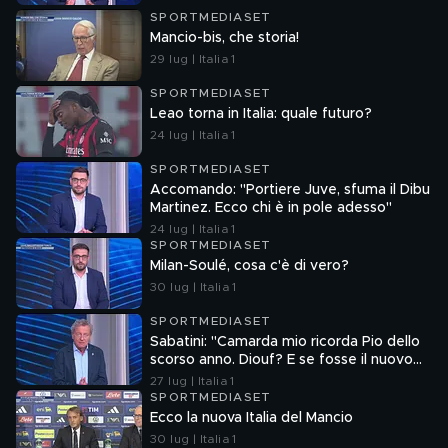
SPORTMEDIASET
Mancio-bis, che storia!
29 lug | Italia 1
SPORTMEDIASET
Leao torna in Italia: quale futuro?
24 lug | Italia 1
SPORTMEDIASET
Accomando: "Portiere Juve, sfuma il Dibu
Martinez. Ecco chi è in pole adesso"
24 lug | Italia 1
SPORTMEDIASET
Milan-Soulé, cosa c'è di vero?
30 lug | Italia 1
SPORTMEDIASET
Sabatini: "Camarda mio ricorda Pio dello
scorso anno. Diouf? E se fosse il nuovo
Dumfries?"
27 lug | Italia 1
SPORTMEDIASET
Ecco la nuova Italia del Mancio
30 lug | Italia 1