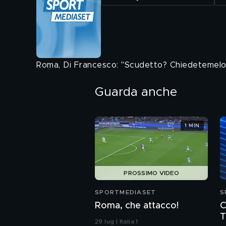
Roma, Di Francesco: "Scudetto? Chiedetemelo 
Guarda anche
1 MIN
PROSSIMO VIDEO
SPORTMEDIASET
S
Roma, che attacco!
C
T
29 lug | Italia 1