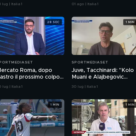
rotagonisti
 lug | Italia 1
01 ago | Italia 1
28 SEC
1 MIN
PORTMEDIASET
SPORTMEDIASET
ercato Roma, dopo
Juve, Tacchinardi: "Kolo
astro il prossimo colpo
Muani e Alajbegovic
 in difesa?
bene, ma non..."
 lug | Italia 1
30 lug | Italia 1
1 MIN
1 MIN