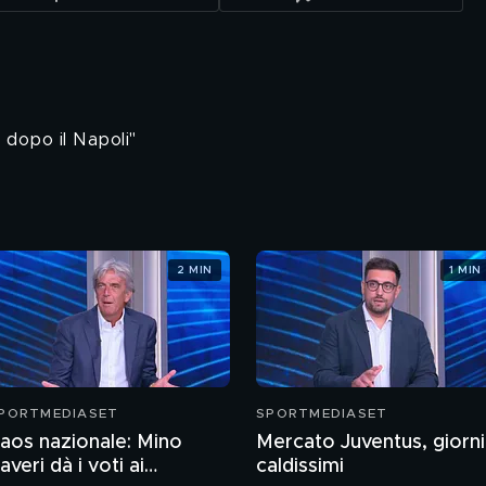
dopo il Napoli"
2 MIN
1 MIN
PORTMEDIASET
SPORTMEDIASET
aos nazionale: Mino
Mercato Juventus, giorni
averi dà i voti ai
caldissimi