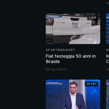
p
28
1 MIN
SPORTMEDIASET
S
Fiat festeggia 50 anni in
M
Brasile
C
è
28 lug | Italia 1
30
38 SEC