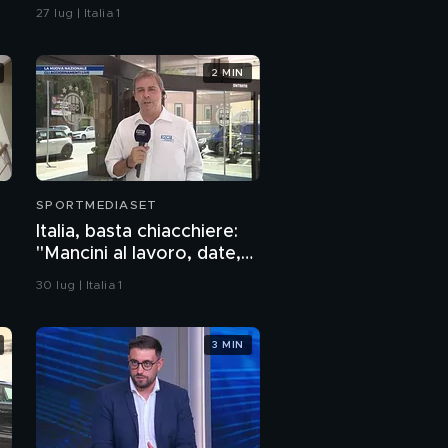
Lucca verso l'uscita
27 lug | Italia 1
2 MIN
SPORTMEDIASET
Italia, basta chiacchiere:
"Mancini al lavoro, date,
convocazioni e…"
30 lug | Italia 1
3 MIN