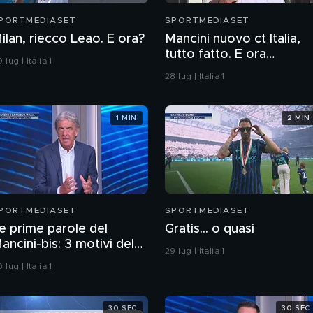
PORTMEDIASET
SPORTMEDIASET
ilan, riecco Leao. E ora?
Mancini nuovo ct Italia,
tutto fatto. E ora
 lug | Italia 1
direttore tecnico e team
28 lug | Italia 1
manager
1 MIN
2 MIN
PORTMEDIASET
SPORTMEDIASET
e prime parole del
Gratis... o quasi
ancini-bis: 3 motivi del
29 lug | Italia 1
erché hanno convinto
 lug | Italia 1
30 SEC
30 SEC