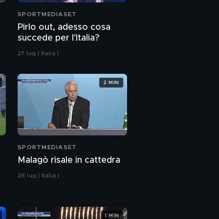
SPORTMEDIASET
Pirlo out, adesso cosa
succede per l'Italia?
27 lug | Italia 1
2 MIN
SPORTMEDIASET
Malagò risale in cattedra
28 lug | Italia 1
1 MIN