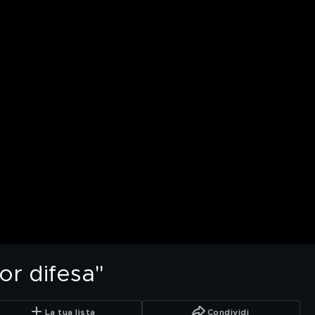
ior difesa"
La tua lista
Condividi