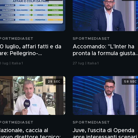
PORTMEDIASET
SPORTMEDIASET
0 luglio, affari fatti e da
Accomando: "L'Inter ha
are: Pellegrino-
pronta la formula giusta
iorentina, intesa
per arrivare a Romero"
 lug | Italia 1
27 lug | Italia 1
29 SEC
58 SEC
PORTMEDIASET
SPORTMEDIASET
azionale, caccia al
Juve, l'uscita di Openda
uovo direttore tecnico:
apre interessanti scenari