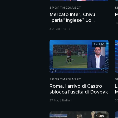
SPORTMEDIASET
S
Mercato Inter, Chivu
M
"parla" inglese? Lo
30
scenario clamoroso
30 lug | Italia 1
54 SEC
SPORTMEDIASET
S
Roma, l'arrivo di Castro
L
sblocca l'uscita di Dovbyk
M
p
27 lug | Italia 1
30
1 MIN