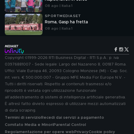
08 ago | Italia 1
SPORTMEDIASET
Roma, Gasp ha fretta
08 ago | Italia 1
Copyright ©1999-2026 RTI Business Digital - RTI S.p.A.: p. iva
03976881007 - Sede legale: Largo del Nazareno 8, 00187 Roma.
Uffici: Viale Europa 46, 20093 Cologno Monzese (MI) - Cap. Soc.
int. vers. € 500.000.007 - Gruppo MFE Media For Europe N.V. -
Tutti i diritti riservati. Rispetto ai contenuti trasmessi e/o
riprodotti è vietata ogni utilizzazione funzionale
all'addestramento di sistemi di intelligenza artificiale generativa.
È altresì fatto divieto espresso di utilizzare mezzi automatizzati
di data scraping.
Termini di servizio
Recedi dai servizi a pagamento
Comitato Media e Minori
Parental Control
Regolamentazione per opere web
Privacy
Cookie policy