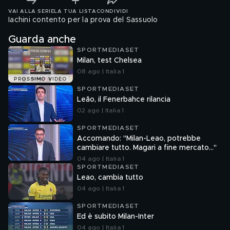
VAI ALLA SERIE
LA TUA LISTA
CONDIVIDI
Iachini contento per la prova del Sassuolo
Guarda anche
SPORTMEDIASET
Milan, test Chelsea
08 ago | Italia 1
PROSSIMO VIDEO
SPORTMEDIASET
Leão, il Fenerbahce rilancia
02 ago | Italia 1
SPORTMEDIASET
Accomando: "Milan-Leao, potrebbe
cambiare tutto. Magari a fine mercato…"
04 ago | Italia 1
SPORTMEDIASET
Leao, cambia tutto
04 ago | Italia 1
SPORTMEDIASET
Ed è subito Milan-Inter
04 ago | Italia 1