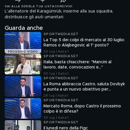
VAI ALLA SERIE
LA TUA LISTA
CONDIVIDI
L'allenatore del Karagümrük, insieme alla sua squadra,
distribuisce gli aiuti umanitari.
Guarda anche
SPORTMEDIASET
La Top 5 dei colpi di mercato al 30 luglio:
Ramos o Alajbegovic al 1° posto?
30 lug | Italia 1
PROSSIMO VIDEO
SPORTMEDIASET
Italia, basta chiacchiere: "Mancini al
lavoro, date, convocazioni e…"
30 lug | Italia 1
SPORTMEDIASET
La Roma abbraccia Castro, saluta Dovbyk
e punta a un nuovo obiettivo per
l'attacco
28 lug | Italia 1
SPORTMEDIASET
Mercato Roma, dopo Castro il prossimo
colpo è in difesa?
30 lug | Italia 1
SPORTMEDIASET
Il lunedì nero della Figc