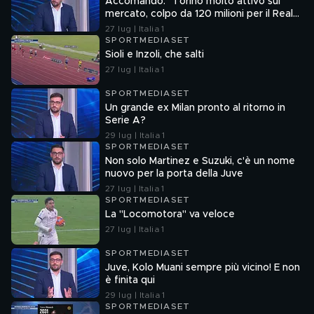
Accomando: "Torino molto attivo sul
mercato, colpo da 120 milioni per il Real
Madrid"
27 lug | Italia 1
SPORTMEDIASET
Sioli e Inzoli, che salti
27 lug | Italia 1
SPORTMEDIASET
Un grande ex Milan pronto al ritorno in
Serie A?
29 lug | Italia 1
SPORTMEDIASET
Non solo Martinez e Suzuki, c'è un nome
nuovo per la porta della Juve
27 lug | Italia 1
SPORTMEDIASET
La "Locomotora" va veloce
27 lug | Italia 1
SPORTMEDIASET
Juve, Kolo Muani sempre più vicino! E non
è finita qui
29 lug | Italia 1
SPORTMEDIASET