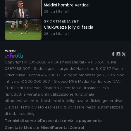
Maldini hombre vertical
28 lug | Italia 1
SPORTMEDIASET
Chukwueze jolly di fascia
28 lug | Italia 1
Copyright ©1999-2026 RTI Business Digital - RTI S.p.A.: p. iva
03976881007 - Sede legale: Largo del Nazareno 8, 00187 Roma.
Uffici: Viale Europa 46, 20093 Cologno Monzese (MI) - Cap. Soc.
int. vers. € 500.000.007 - Gruppo MFE Media For Europe N.V. -
Tutti i diritti riservati. Rispetto ai contenuti trasmessi e/o
riprodotti è vietata ogni utilizzazione funzionale
all'addestramento di sistemi di intelligenza artificiale generativa.
È altresì fatto divieto espresso di utilizzare mezzi automatizzati
di data scraping.
Termini di servizio
Recedi dai servizi a pagamento
Comitato Media e Minori
Parental Control