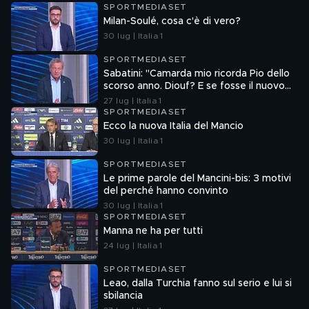
SPORTMEDIASET
Milan-Soulé, cosa c'è di vero?
30 lug | Italia 1
SPORTMEDIASET
Sabatini: "Camarda mio ricorda Pio dello
scorso anno. Diouf? E se fosse il nuovo
Dumfries?"
27 lug | Italia 1
SPORTMEDIASET
Ecco la nuova Italia del Mancio
30 lug | Italia 1
SPORTMEDIASET
Le prime parole del Mancini-bis: 3 motivi
del perché hanno convinto
30 lug | Italia 1
SPORTMEDIASET
Manna ne ha per tutti
24 lug | Italia 1
SPORTMEDIASET
Leao, dalla Turchia fanno sul serio e lui si
sbilancia