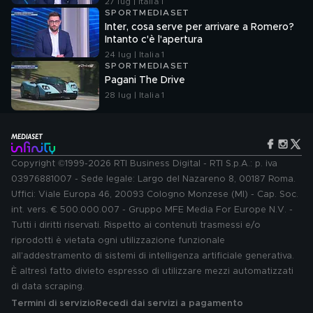
27 lug | Italia 1
SPORTMEDIASET
Inter, cosa serve per arrivare a Romero?
Intanto c'è l'apertura
24 lug | Italia 1
SPORTMEDIASET
Pagani The Drive
28 lug | Italia 1
Copyright ©1999-2026 RTI Business Digital - RTI S.p.A.: p. iva
03976881007 - Sede legale: Largo del Nazareno 8, 00187 Roma.
Uffici: Viale Europa 46, 20093 Cologno Monzese (MI) - Cap. Soc.
int. vers. € 500.000.007 - Gruppo MFE Media For Europe N.V. -
Tutti i diritti riservati. Rispetto ai contenuti trasmessi e/o
riprodotti è vietata ogni utilizzazione funzionale
all'addestramento di sistemi di intelligenza artificiale generativa.
È altresì fatto divieto espresso di utilizzare mezzi automatizzati
di data scraping.
Termini di servizio
Recedi dai servizi a pagamento