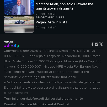
Mercato Milan, non solo Diawara ma
quanti giovani di qualità
24 lug | Italia 1
SPORTMEDIASET
Pagani Arte in Pista
24 lug | Italia 1
Copyright ©1999-2026 RTI Business Digital - RTI S.p.A.: p. iva
03976881007 - Sede legale: Largo del Nazareno 8, 00187 Roma.
Uffici: Viale Europa 46, 20093 Cologno Monzese (MI) - Cap. Soc.
int. vers. € 500.000.007 - Gruppo MFE Media For Europe N.V. -
Tutti i diritti riservati. Rispetto ai contenuti trasmessi e/o
riprodotti è vietata ogni utilizzazione funzionale
all'addestramento di sistemi di intelligenza artificiale generativa.
È altresì fatto divieto espresso di utilizzare mezzi automatizzati
di data scraping.
Termini di servizio
Recedi dai servizi a pagamento
Comitato Media e Minori
Parental Control