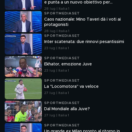
e punta a un nuovo obiettivo per
l'attacco
28 lug | Italia 1
SPORTMEDIASET
Caos nazionale: Mino Taveri dà i voti ai
protagonisti
28 lug | Italia 1
SPORTMEDIASET
Inter scatenata: due rinnovi pesantissimi
23 lug | Italia 1
SPORTMEDIASET
Ekhator, emozione Juve
23 lug | Italia 1
SPORTMEDIASET
La "Locomotora" va veloce
27 lug | Italia 1
SPORTMEDIASET
Dal Mondiale alla Juve?
27 lug | Italia 1
SPORTMEDIASET
Un grande ex Milan pronto al ritorno in