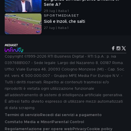
Serie A?
29 lug | Italia 1
SPORTMEDIASET
Sioli e Inzoli, che salti
27 lug | Italia 1
Copyright ©1999-2026 RTI Business Digital - RTI S.p.A.: p. iva
03976881007 - Sede legale: Largo del Nazareno 8, 00187 Roma.
Uffici: Viale Europa 46, 20093 Cologno Monzese (MI) - Cap. Soc.
int. vers. € 500.000.007 - Gruppo MFE Media For Europe N.V. -
Tutti i diritti riservati. Rispetto ai contenuti trasmessi e/o
riprodotti è vietata ogni utilizzazione funzionale
all'addestramento di sistemi di intelligenza artificiale generativa.
È altresì fatto divieto espresso di utilizzare mezzi automatizzati
di data scraping.
Termini di servizio
Recedi dai servizi a pagamento
Comitato Media e Minori
Parental Control
Regolamentazione per opere web
Privacy
Cookie policy