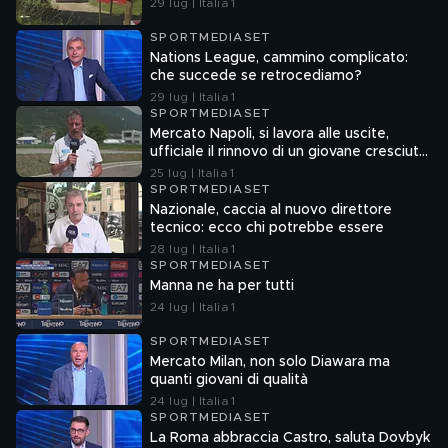
29 lug | Italia 1
SPORTMEDIASET
Nations League, cammino complicato:
che succede se retrocediamo?
29 lug | Italia 1
SPORTMEDIASET
Mercato Napoli, si lavora alle uscite,
ufficiale il rinnovo di un giovane cresciuto
nel vivaio
25 lug | Italia 1
SPORTMEDIASET
Nazionale, caccia al nuovo direttore
tecnico: ecco chi potrebbe essere
28 lug | Italia 1
SPORTMEDIASET
Manna ne ha per tutti
24 lug | Italia 1
SPORTMEDIASET
Mercato Milan, non solo Diawara ma
quanti giovani di qualità
24 lug | Italia 1
SPORTMEDIASET
La Roma abbraccia Castro, saluta Dovbyk