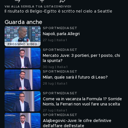
VAI ALLA SERIE
LA TUA LISTA
CONDIVIDI
Il risultato di Belgio-Egitto è scritto nel cielo a Seattle
Guarda anche
SPORTMEDIASET
Napoli, parla Allegri
27 lug | Italia 1
PROSSIMO VIDEO
SPORTMEDIASET
Mercato Juve: 3 portieri, per 1 posto, chi
la spunta?
30 lug | Italia 1
SPORTMEDIASET
Milan, quale sarà il futuro di Leao?
28 lug | Italia 1
SPORTMEDIASET
Come va in vacanza la Formula 1? Sorride
Norris, la Ferrari non vuol fare una scelta
27 lug | Italia 1
SPORTMEDIASET
Alajbegovic-Juve: le cifre definitive
dell'affare dell'estate