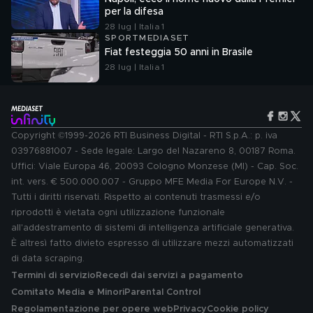
per la difesa
28 lug | Italia 1
SPORTMEDIASET
Fiat festeggia 50 anni in Brasile
28 lug | Italia 1
Copyright ©1999-2026 RTI Business Digital - RTI S.p.A.: p. iva
03976881007 - Sede legale: Largo del Nazareno 8, 00187 Roma.
Uffici: Viale Europa 46, 20093 Cologno Monzese (MI) - Cap. Soc.
int. vers. € 500.000.007 - Gruppo MFE Media For Europe N.V. -
Tutti i diritti riservati. Rispetto ai contenuti trasmessi e/o
riprodotti è vietata ogni utilizzazione funzionale
all'addestramento di sistemi di intelligenza artificiale generativa.
È altresì fatto divieto espresso di utilizzare mezzi automatizzati
di data scraping.
Termini di servizio
Recedi dai servizi a pagamento
Comitato Media e Minori
Parental Control
Regolamentazione per opere web
Privacy
Cookie policy