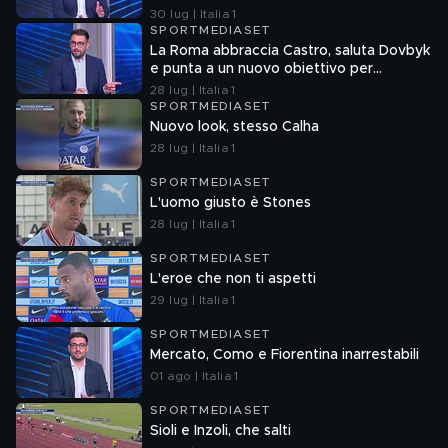
30 lug | Italia 1
SPORTMEDIASET
La Roma abbraccia Castro, saluta Dovbyk
e punta a un nuovo obiettivo per
l'attacco
28 lug | Italia 1
SPORTMEDIASET
Nuovo look, stesso Calha
28 lug | Italia 1
SPORTMEDIASET
L'uomo giusto è Stones
28 lug | Italia 1
SPORTMEDIASET
L'eroe che non ti aspetti
29 lug | Italia 1
SPORTMEDIASET
Mercato, Como e Fiorentina inarrestabili
01 ago | Italia 1
SPORTMEDIASET
Sioli e Inzoli, che salti