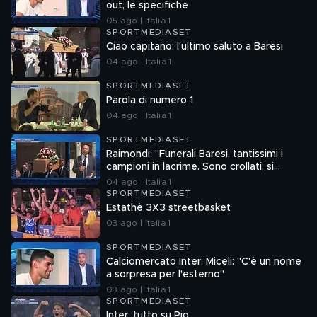
out, le specifiche
05 ago | Italia 1
SPORTMEDIASET
Ciao capitano: l'ultimo saluto a Baresi
04 ago | Italia 1
SPORTMEDIASET
Parola di numero 1
04 ago | Italia 1
SPORTMEDIASET
Raimondi: "Funerali Baresi, tantissimi i
campioni in lacrime. Sono crollati, si
sostenevano a vicenda"
04 ago | Italia 1
SPORTMEDIASET
Estathè 3X3 streetbasket
03 ago | Italia 1
SPORTMEDIASET
Calciomercato Inter, Miceli: "C'è un nome
a sorpresa per l'esterno"
03 ago | Italia 1
SPORTMEDIASET
Inter, tutto su Pio