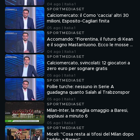
Sebastiano Esposito"
04 ago | Italia 1
SPORTMEDIASET
Calciomercato: il Como 'caccia' altri 30
milioni, Esposito-Cagliari finita
05 ago | Italia 1
SPORTMEDIASET
Accomando: "Fiorentina, il futuro di Kean
e il sogno Mastantuono. Ecco le mosse di
Como e Roma"
04 ago | Italia 1
SPORTMEDIASET
Calciomercato, svincolati: 12 giocatori a
zero euro per sognare gratis
05 ago | Italia 1
SPORTMEDIASET
Follie turche: nessuno in Serie A
guadagna quanto Salah al Trabzonspor
05 ago | Italia 1
SPORTMEDIASET
Milan-Inter, la maglia omaggio a Baresi,
applausi a minuto 6
05 ago | Italia 1
SPORTMEDIASET
Miceli: "Cosa resta ai tifosi del Milan dopo