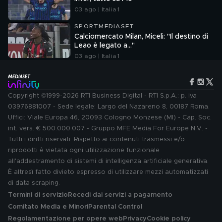
03 ago | Italia 1
SPORTMEDIASET
Calciomercato Milan, Miceli: "Il destino di
Leao è legato a..."
03 ago | Italia 1
Copyright ©1999-2026 RTI Business Digital - RTI S.p.A.: p. iva
03976881007 - Sede legale: Largo del Nazareno 8, 00187 Roma.
Uffici: Viale Europa 46, 20093 Cologno Monzese (MI) - Cap. Soc.
int. vers. € 500.000.007 - Gruppo MFE Media For Europe N.V. -
Tutti i diritti riservati. Rispetto ai contenuti trasmessi e/o
riprodotti è vietata ogni utilizzazione funzionale
all'addestramento di sistemi di intelligenza artificiale generativa.
È altresì fatto divieto espresso di utilizzare mezzi automatizzati
di data scraping.
Termini di servizio
Recedi dai servizi a pagamento
Comitato Media e Minori
Parental Control
Regolamentazione per opere web
Privacy
Cookie policy