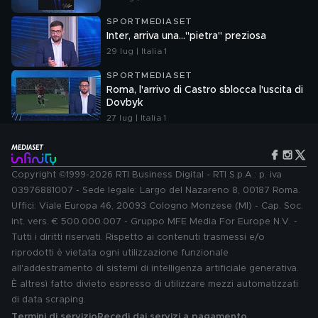
SPORTMEDIASET
Inter, arriva una..."pietra" preziosa
29 lug | Italia 1
SPORTMEDIASET
Roma, l'arrivo di Castro sblocca l'uscita di
Dovbyk
27 lug | Italia 1
Copyright ©1999-2026 RTI Business Digital - RTI S.p.A.: p. iva
03976881007 - Sede legale: Largo del Nazareno 8, 00187 Roma.
Uffici: Viale Europa 46, 20093 Cologno Monzese (MI) - Cap. Soc.
int. vers. € 500.000.007 - Gruppo MFE Media For Europe N.V. -
Tutti i diritti riservati. Rispetto ai contenuti trasmessi e/o
riprodotti è vietata ogni utilizzazione funzionale
all'addestramento di sistemi di intelligenza artificiale generativa.
È altresì fatto divieto espresso di utilizzare mezzi automatizzati
di data scraping.
Termini di servizio
Recedi dai servizi a pagamento