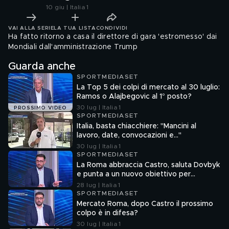
10 giu | Italia 1
VAI ALLA SERIE
LA TUA LISTA
CONDIVIDI
Ha fatto ritorno a casa il direttore di gara 'estromesso' dai
Mondiali dall'amministrazione Trump
Guarda anche
SPORTMEDIASET
La Top 5 dei colpi di mercato al 30 luglio:
Ramos o Alajbegovic al 1° posto?
30 lug | Italia 1
PROSSIMO VIDEO
SPORTMEDIASET
Italia, basta chiacchiere: "Mancini al
lavoro, date, convocazioni e…"
30 lug | Italia 1
SPORTMEDIASET
La Roma abbraccia Castro, saluta Dovbyk
e punta a un nuovo obiettivo per
l'attacco
28 lug | Italia 1
SPORTMEDIASET
Mercato Roma, dopo Castro il prossimo
colpo è in difesa?
30 lug | Italia 1