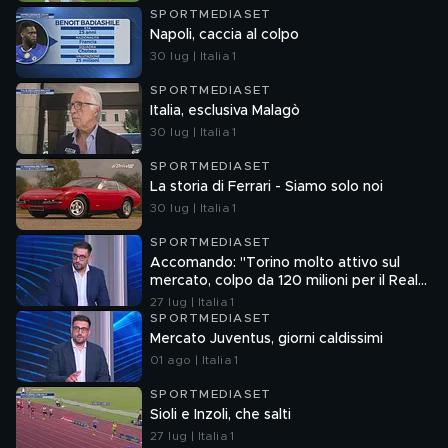
SPORTMEDIASET
Napoli, caccia al colpo
30 lug | Italia 1
SPORTMEDIASET
Italia, esclusiva Malagò
30 lug | Italia 1
SPORTMEDIASET
La storia di Ferrari - Siamo solo noi
30 lug | Italia 1
SPORTMEDIASET
Accomando: "Torino molto attivo sul
mercato, colpo da 120 milioni per il Real
Madrid"
27 lug | Italia 1
SPORTMEDIASET
Mercato Juventus, giorni caldissimi
01 ago | Italia 1
SPORTMEDIASET
Sioli e Inzoli, che salti
27 lug | Italia 1