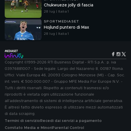
Chukwueze jolly di fascia
28 lug | Italia 1
SPORTMEDIASET
Hojlund puntero di Max
28 lug | Italia 1
Copyright ©1999-2026 RTI Business Digital - RTI S.p.A.: p. iva
03976881007 - Sede legale: Largo del Nazareno 8, 00187 Roma.
Uffici: Viale Europa 46, 20093 Cologno Monzese (MI) - Cap. Soc.
int. vers. € 500.000.007 - Gruppo MFE Media For Europe N.V. -
Tutti i diritti riservati. Rispetto ai contenuti trasmessi e/o
riprodotti è vietata ogni utilizzazione funzionale
all'addestramento di sistemi di intelligenza artificiale generativa.
È altresì fatto divieto espresso di utilizzare mezzi automatizzati
di data scraping.
Termini di servizio
Recedi dai servizi a pagamento
Comitato Media e Minori
Parental Control