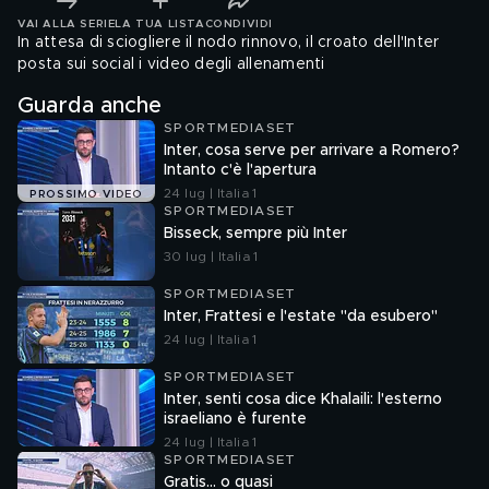
VAI ALLA SERIE
LA TUA LISTA
CONDIVIDI
In attesa di sciogliere il nodo rinnovo, il croato dell'Inter
posta sui social i video degli allenamenti
Guarda anche
SPORTMEDIASET
Inter, cosa serve per arrivare a Romero?
Intanto c'è l'apertura
24 lug | Italia 1
PROSSIMO VIDEO
SPORTMEDIASET
Bisseck, sempre più Inter
30 lug | Italia 1
SPORTMEDIASET
Inter, Frattesi e l'estate "da esubero"
24 lug | Italia 1
SPORTMEDIASET
Inter, senti cosa dice Khalaili: l'esterno
israeliano è furente
24 lug | Italia 1
SPORTMEDIASET
Gratis... o quasi